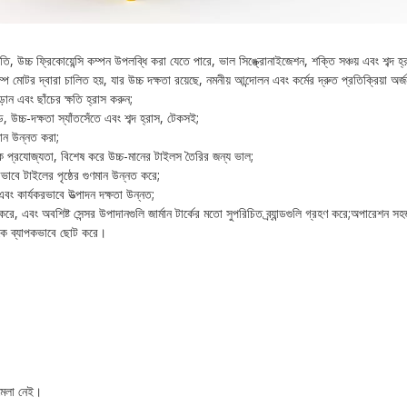
গতি, উচ্চ ফ্রিকোয়েন্সি কম্পন উপলব্ধি করা যেতে পারে, ভাল সিঙ্ক্রোনাইজেশন, শক্তি সঞ্চয় এবং শব্দ হ্
প মোটর দ্বারা চালিত হয়, যার উচ্চ দক্ষতা রয়েছে, নমনীয় আন্দোলন এবং কর্মের দ্রুত প্রতিক্রিয়া অর
়ান এবং ছাঁচের ক্ষতি হ্রাস করুন;
 উচ্চ-দক্ষতা স্যাঁতসেঁতে এবং শব্দ হ্রাস, টেকসই;
মান উন্নত করা;
ব্যাপক প্রযোজ্যতা, বিশেষ করে উচ্চ-মানের টাইলস তৈরির জন্য ভাল;
যকরভাবে টাইলের পৃষ্ঠের গুণমান উন্নত করে;
এবং কার্যকরভাবে উত্পাদন দক্ষতা উন্নত;
হণ করে, এবং অবশিষ্ট সেন্সর উপাদানগুলি জার্মান টার্কের মতো সুপরিচিত ব্র্যান্ডগুলি গ্রহণ করে;অপারেশন 
ময়কে ব্যাপকভাবে ছোট করে।
ামেলা নেই।