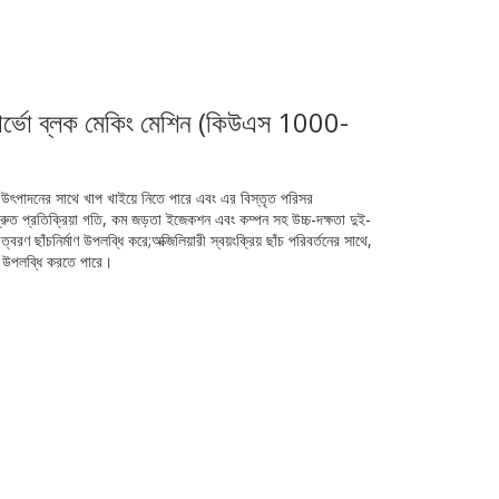
সার্ভো ব্লক মেকিং মেশিন (কিউএস 1000-
নের সাথে খাপ খাইয়ে নিতে পারে এবং এর বিস্তৃত পরিসর
 দ্রুত প্রতিক্রিয়া গতি, কম জড়তা ইজেকশন এবং কম্পন সহ উচ্চ-দক্ষতা দুই-
বরণ ছাঁচনির্মাণ উপলব্ধি করে;অক্জিলিয়ারী স্বয়ংক্রিয় ছাঁচ পরিবর্তনের সাথে,
্তন উপলব্ধি করতে পারে।