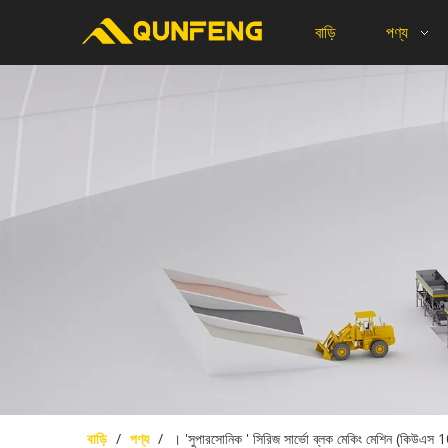
বাড়ি
পণ্য
বাড়ি
/
পণ্য
/
। 'সুপারসোনিক ' সিরিজ সার্ভো ব্লক মেকিং মেশিন (কিউএস