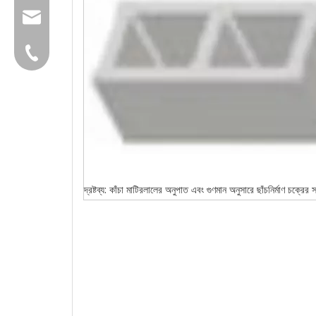
group@qunfeng.com
+86-595 22356782
দ্রষ্টব্য: কাঁচা মাটিরলালের অনুপাত এবং গুণমান অনুসারে ছাঁচনির্মাণ চক্রের 