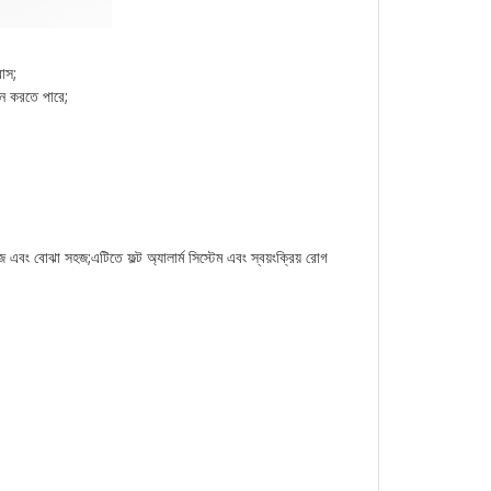
রাস;
্জন করতে পারে;
সহজ এবং বোঝা সহজ;এটিতে ফল্ট অ্যালার্ম সিস্টেম এবং স্বয়ংক্রিয় রোগ