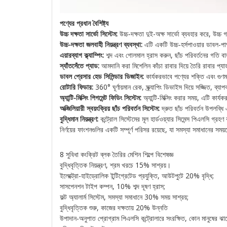
পণ্যের প্রধান বৈশিষ্ট্য
উচ্চ দক্ষতা সার্ভো সিস্টেম:
উচ্চ-দক্ষতা দুই-অক্ষ সার্ভো ব্যবহার করে, উচ্চ 
উচ্চ-দক্ষতা জলবাহী নিয়ন্ত্রণ ব্যবস্থা:
এটি একটি উচ্চ-হর্সপাওয়ার ডাবল-পাম্
এয়ারব্যাগ ক্ল্যাম্পিং:
শব্দ এবং গোলমাল হ্রাস করুন, ছাঁচ পরিবর্তনের গতি বাড
স্যাঁতসেঁতে প্যাড:
আমদানি করা মিশেলিন কাঁচা রাবার দিয়ে তৈরি রাবার প্যাড,
ডাবল প্রেসার হেড সিলিন্ডার ডিজাইন:
কার্যকরভাবে পণ্যের শক্তি এবং গুণ
রোটারি ফিডার:
360° ঘূর্ণায়মান রেক, স্ক্র্যাপিং ডিভাইস দিয়ে সজ্জিত, 
অ্যান্টি-মিক্সিং পিগমেন্ট ফিডিং সিস্টেম:
অ্যান্টি-মিক্সিং করার সময়, এটি কার্
অক্জিলিয়ারী স্বয়ংক্রিয় ছাঁচ পরিবর্তন সিস্টেম:
দ্রুত ছাঁচ পরিবর্তন উপলব্ধি 
বুদ্ধিমান নিয়ন্ত্রণ:
কন্ট্রোল সিস্টেমের মূল হার্ডওয়্যার সিমেন্স পিএলসি গ্র
নির্ণয়ের ফাংশনগুলির একটি সম্পূর্ণ পরিসর রয়েছে, যা সমস্যা সমাধানের স
8 সুবিধা কংক্রিট ব্লক তৈরির মেশিন শিল্পে বিশেষজ্ঞ
বুদ্ধিবৃত্তিক নিয়ন্ত্রণ, শ্রম খরচে 15% সাশ্রয়।
ইলেক্ট্রো-হাইড্রোলিক ইন্টিগ্রেটেড প্রযুক্তি, আউটপুটে 20% বৃদ্ধি;
সাসপেনশন টাইপ কম্পন, 10% শব্দ দূষণ হ্রাস;
ফল্ট অ্যালার্ম সিস্টেম, সমস্যা সমাধানে 30% সময় সাশ্রয়;
বুদ্ধিবৃত্তিক শুরু, কাজের দক্ষতায় 20% উন্নতি
উপাদান-অনুপাত প্রোগ্রাম পিএলসি কন্ট্রোলারে সংরক্ষিত, কোন মানুষের ঝ