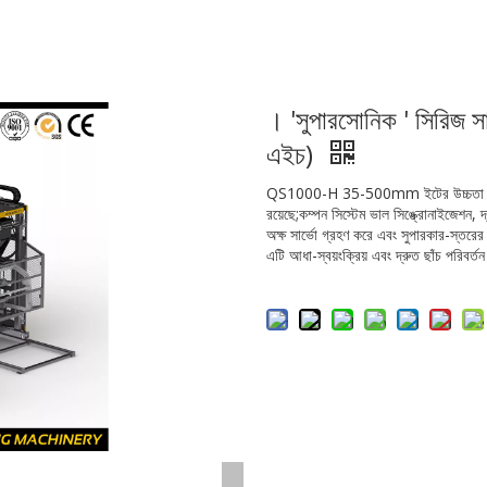
। 'সুপারসোনিক ' সিরিজ 
এইচ)
QS1000-H 35-500mm ইটের উচ্চতা উৎপাদ
রয়েছে;কম্পন সিস্টেম ভাল সিঙ্ক্রোনাইজেশন,
অক্ষ সার্ভো গ্রহণ করে এবং সুপারকার-স্তরের ত্
এটি আধা-স্বয়ংক্রিয় এবং দ্রুত ছাঁচ পরিবর