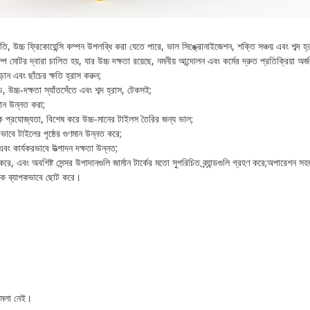
গতি, উচ্চ ফ্রিকোয়েন্সি কম্পন উপলব্ধি করা যেতে পারে, ভাল সিঙ্ক্রোনাইজেশন, শক্তি সঞ্চয় এবং শব্দ হ্
প মোটর দ্বারা চালিত হয়, যার উচ্চ দক্ষতা রয়েছে, নমনীয় আন্দোলন এবং কর্মের দ্রুত প্রতিক্রিয়া অর
়ান এবং ছাঁচের ক্ষতি হ্রাস করুন;
 উচ্চ-দক্ষতা স্যাঁতসেঁতে এবং শব্দ হ্রাস, টেকসই;
মান উন্নত করা;
ব্যাপক প্রযোজ্যতা, বিশেষ করে উচ্চ-মানের টাইলস তৈরির জন্য ভাল;
যকরভাবে টাইলের পৃষ্ঠের গুণমান উন্নত করে;
এবং কার্যকরভাবে উত্পাদন দক্ষতা উন্নত;
হণ করে, এবং অবশিষ্ট সেন্সর উপাদানগুলি জার্মান টার্কের মতো সুপরিচিত ব্র্যান্ডগুলি গ্রহণ করে;অপারেশন 
ময়কে ব্যাপকভাবে ছোট করে।
ামেলা নেই।