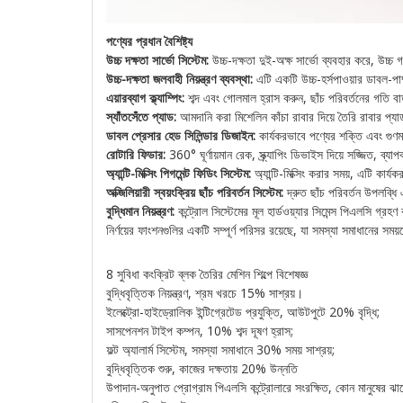
পণ্যের প্রধান বৈশিষ্ট্য
উচ্চ দক্ষতা সার্ভো সিস্টেম:
উচ্চ-দক্ষতা দুই-অক্ষ সার্ভো ব্যবহার করে, উচ্চ 
উচ্চ-দক্ষতা জলবাহী নিয়ন্ত্রণ ব্যবস্থা:
এটি একটি উচ্চ-হর্সপাওয়ার ডাবল-পাম্
এয়ারব্যাগ ক্ল্যাম্পিং:
শব্দ এবং গোলমাল হ্রাস করুন, ছাঁচ পরিবর্তনের গতি বাড
স্যাঁতসেঁতে প্যাড:
আমদানি করা মিশেলিন কাঁচা রাবার দিয়ে তৈরি রাবার প্যাড,
ডাবল প্রেসার হেড সিলিন্ডার ডিজাইন:
কার্যকরভাবে পণ্যের শক্তি এবং গুণ
রোটারি ফিডার:
360° ঘূর্ণায়মান রেক, স্ক্র্যাপিং ডিভাইস দিয়ে সজ্জিত, 
অ্যান্টি-মিক্সিং পিগমেন্ট ফিডিং সিস্টেম:
অ্যান্টি-মিক্সিং করার সময়, এটি কার্
অক্জিলিয়ারী স্বয়ংক্রিয় ছাঁচ পরিবর্তন সিস্টেম:
দ্রুত ছাঁচ পরিবর্তন উপলব্ধি 
বুদ্ধিমান নিয়ন্ত্রণ:
কন্ট্রোল সিস্টেমের মূল হার্ডওয়্যার সিমেন্স পিএলসি গ্র
নির্ণয়ের ফাংশনগুলির একটি সম্পূর্ণ পরিসর রয়েছে, যা সমস্যা সমাধানের স
8 সুবিধা কংক্রিট ব্লক তৈরির মেশিন শিল্পে বিশেষজ্ঞ
বুদ্ধিবৃত্তিক নিয়ন্ত্রণ, শ্রম খরচে 15% সাশ্রয়।
ইলেক্ট্রো-হাইড্রোলিক ইন্টিগ্রেটেড প্রযুক্তি, আউটপুটে 20% বৃদ্ধি;
সাসপেনশন টাইপ কম্পন, 10% শব্দ দূষণ হ্রাস;
ফল্ট অ্যালার্ম সিস্টেম, সমস্যা সমাধানে 30% সময় সাশ্রয়;
বুদ্ধিবৃত্তিক শুরু, কাজের দক্ষতায় 20% উন্নতি
উপাদান-অনুপাত প্রোগ্রাম পিএলসি কন্ট্রোলারে সংরক্ষিত, কোন মানুষের ঝ