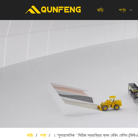
বাড়ি
পণ্য
বাড়ি
/
পণ্য
/
। 'সুপারসোনিক ' সিরিজ স্বয়ংক্রিয় ব্লক মেকিং মেশিন (