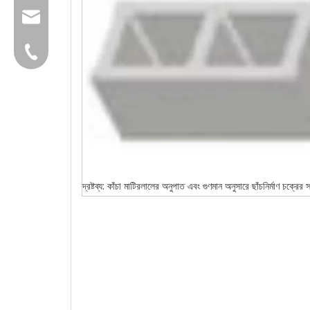
group@qunfeng.com
+86-595 22356782
দ্রষ্টব্য: কাঁচা মাটিরলালের অনুপাত এবং গুণমান অনুসারে ছাঁচনির্মাণ চক্রের 