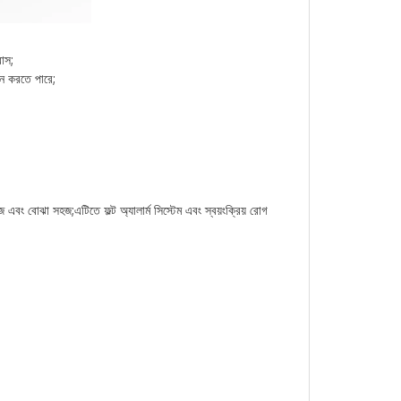
রাস;
্জন করতে পারে;
সহজ এবং বোঝা সহজ;এটিতে ফল্ট অ্যালার্ম সিস্টেম এবং স্বয়ংক্রিয় রোগ