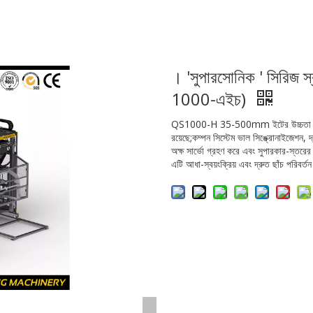
। 'সুপারসোনিক ' সিরিজ স্
1000-এইচ)
QS1000-H 35-500mm ইটের উচ্চতা উৎপাদ
রয়েছে;কম্পন সিস্টেম ভাল সিঙ্ক্রোনাইজেশন,
অক্ষ সার্ভো গ্রহণ করে এবং সুপারকার-স্তরের ত্
এটি আধা-স্বয়ংক্রিয় এবং দ্রুত ছাঁচ পরিবর