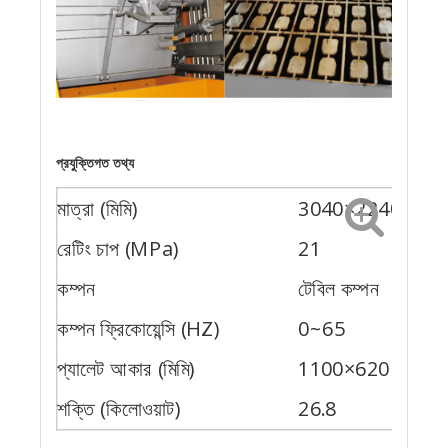
খাওয়ানোর ব্যবস্থা
ছাঁচ
প্রযুক্তিগত তথ্য
মাত্রা (মিমি)
3040×2240×304
রেটিং চাপ (MPa)
21
কম্পন
টেবিল কম্পন
কম্পন ফ্রিকোয়েন্সি (HZ)
0~65
প্যালেট আকার (মিমি)
1100×620
শক্তি (কিলোওয়াট)
26.8