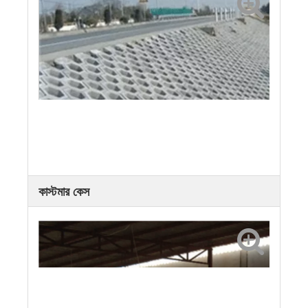
কাস্টমার কেস
ঢাল-সুরক্ষা ইট