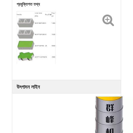
প্রযুক্তিগত তথ্য
পণ্যের আকার
Pcs./
কিংবদন্তি
Pcs./Pallt
(মিমি)
ঘন্টা
400*200*200
5
1200
400*150*200
8
1920
200*100*60
25
5000
225*112.5*60
16
3200
দ্রষ্টব্য: কাঁচা মাটিরলালের অনুপাত এবং গুণমান অনুসারে ছাঁচনির্মাণ চক্রের
সময় এবং ঘন্টার ক্ষমতা পরিবর্তন করা হবে।
উৎপাদন লাইন