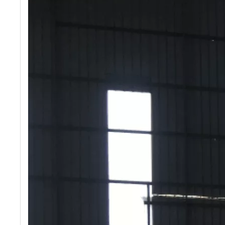
ঢাল-সুরক্ষা ইট