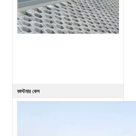
কাস্টমার কেস
রোড Wdge পাথর
ঢাল-সুরক্ষা ইট