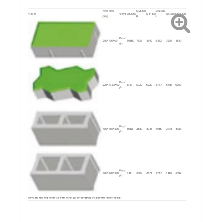
পণ্যের আকার
QS1300-
QS1000-
কিংবদন্তি
আউটপুট
QS2000
QS1300
QS1000
QM1200
(মিমি)
H
H
Pcs./
200*100*60
10800
7623
8640
6352
7200
8640
ঘন্টা
Pcs./
225*112.5*60
8181
5929
6720
5717
6480
6000
ঘন্টা
Pcs./
400*150*200
5082
2880
3085
1986
2133
3323
ঘন্টা
Pcs./
400*200*200
3811
2400
2571
1737
1866
2492
ঘন্টা
দ্রষ্টব্য: কাঁচা মাটিরলালের অনুপাত এবং গুণমান অনুসারে ছাঁচনির্মাণ চক্রের সময় এবং ঘন্টার ক্ষমতা পরিবর্তন করা হবে।