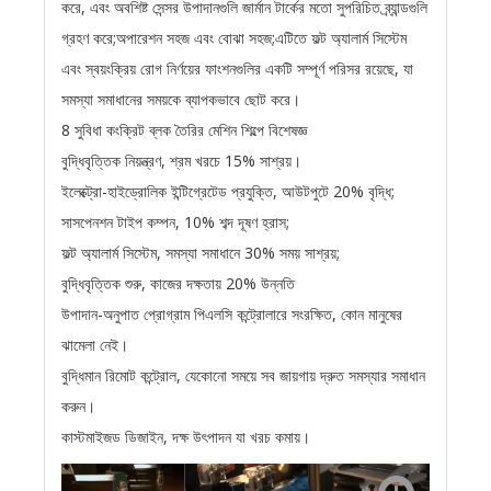
করে, এবং অবশিষ্ট সেন্সর উপাদানগুলি জার্মান টার্কের মতো সুপরিচিত ব্র্যান্ডগুলি
গ্রহণ করে;অপারেশন সহজ এবং বোঝা সহজ;এটিতে ফল্ট অ্যালার্ম সিস্টেম
এবং স্বয়ংক্রিয় রোগ নির্ণয়ের ফাংশনগুলির একটি সম্পূর্ণ পরিসর রয়েছে, যা
সমস্যা সমাধানের সময়কে ব্যাপকভাবে ছোট করে।
8 সুবিধা কংক্রিট ব্লক তৈরির মেশিন শিল্পে বিশেষজ্ঞ
বুদ্ধিবৃত্তিক নিয়ন্ত্রণ, শ্রম খরচে 15% সাশ্রয়।
ইলেক্ট্রো-হাইড্রোলিক ইন্টিগ্রেটেড প্রযুক্তি, আউটপুটে 20% বৃদ্ধি;
সাসপেনশন টাইপ কম্পন, 10% শব্দ দূষণ হ্রাস;
ফল্ট অ্যালার্ম সিস্টেম, সমস্যা সমাধানে 30% সময় সাশ্রয়;
বুদ্ধিবৃত্তিক শুরু, কাজের দক্ষতায় 20% উন্নতি
উপাদান-অনুপাত প্রোগ্রাম পিএলসি কন্ট্রোলারে সংরক্ষিত, কোন মানুষের
ঝামেলা নেই।
বুদ্ধিমান রিমোট কন্ট্রোল, যেকোনো সময়ে সব জায়গায় দ্রুত সমস্যার সমাধান
করুন।
কাস্টমাইজড ডিজাইন, দক্ষ উৎপাদন যা খরচ কমায়।