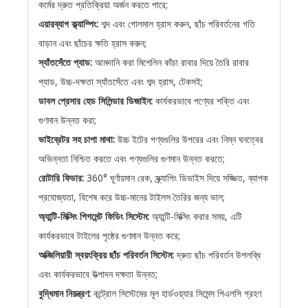
কর্মের দ্রুত প্রতিক্রিয়া অর্জন করতে পারে;
এয়ারব্যাগ ক্ল্যাম্পিং:
শব্দ এবং গোলমাল হ্রাস করুন, ছাঁচ পরিবর্তনের গতি
বাড়ান এবং ছাঁচের ক্ষতি হ্রাস করুন;
স্যাঁতসেঁতে প্যাড:
আমদানি করা মিশেলিন কাঁচা রাবার দিয়ে তৈরি রাবার
প্যাড, উচ্চ-দক্ষতা স্যাঁতসেঁতে এবং শব্দ হ্রাস, টেকসই;
ডাবল প্রেসার হেড সিলিন্ডার ডিজাইন:
কার্যকরভাবে পণ্যের শক্তি এবং
গুণমান উন্নত করা;
ভাইব্রেটর সহ চাপা মাথা:
উচ্চ ইটের পণ্যগুলির উপরের এবং নিম্ন ঘনত্বের
অভিন্নতা নিশ্চিত করতে এবং পণ্যগুলির গুণমান উন্নত করতে;
রোটারি ফিডার:
360° ঘূর্ণায়মান রেক, স্ক্র্যাপিং ডিভাইস দিয়ে সজ্জিত, ব্যাপক
প্রযোজ্যতা, বিশেষ করে উচ্চ-মানের টাইলস তৈরির জন্য ভাল;
অ্যান্টি-মিক্সিং পিগমেন্ট ফিডিং সিস্টেম:
অ্যান্টি-মিক্সিং করার সময়, এটি
কার্যকরভাবে টাইলের পৃষ্ঠের গুণমান উন্নত করে;
অক্জিলিয়ারী স্বয়ংক্রিয় ছাঁচ পরিবর্তন সিস্টেম:
দ্রুত ছাঁচ পরিবর্তন উপলব্ধি
এবং কার্যকরভাবে উত্পাদন দক্ষতা উন্নত;
বুদ্ধিমান নিয়ন্ত্রণ:
কন্ট্রোল সিস্টেমের মূল হার্ডওয়্যার সিমেন্স পিএলসি গ্রহণ