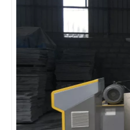
ঢাল-সুরক্ষা ইট