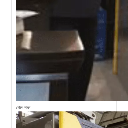
সৌদি আরব