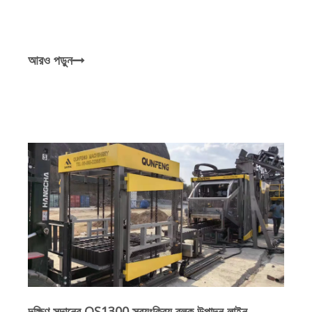
আরও পড়ুন
দক্ষিণ সুদানের QS1300 স্বয়ংক্রিয় ব্লক উত্পাদন লাইন