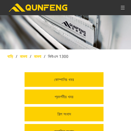
বাড়ি
/
মামলা
/
মামলা
/
কিউএস 1300
কোম্পানির খবর
প্রদর্শনীর খবর
শিল্প সংবাদ