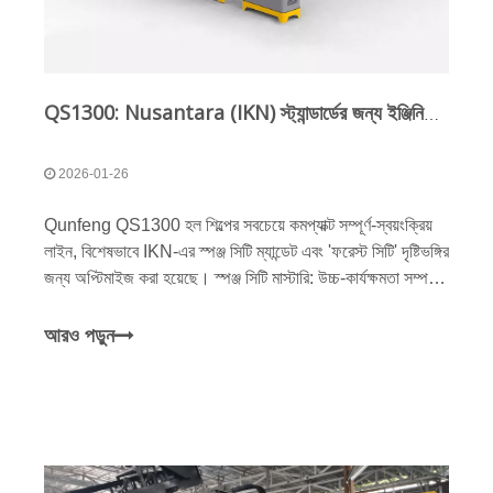
QS1300: Nusantara (IKN) স্ট্যান্ডার্ডের জন্য ইঞ্জিনিয়ারড
2026-01-26
Qunfeng QS1300 হল শিল্পের সবচেয়ে কমপ্যাক্ট সম্পূর্ণ-স্বয়ংক্রিয়
লাইন, বিশেষভাবে IKN-এর স্পঞ্জ সিটি ম্যান্ডেট এবং 'ফরেস্ট সিটি' দৃষ্টিভঙ্গির
জন্য অপ্টিমাইজ করা হয়েছে। স্পঞ্জ সিটি মাস্টারি: উচ্চ-কার্যক্ষমতা সম্পন্ন
পারমিবল পেভার উৎপাদনের জন্য টিউন করা হয়েছে। আমাদের পেটেন্ট মাল্টি-
অ্যাক্সিস সার্ভো কম্পন পরম কাঠামোগত ধারণা নিশ্চিত করে
আরও পড়ুন