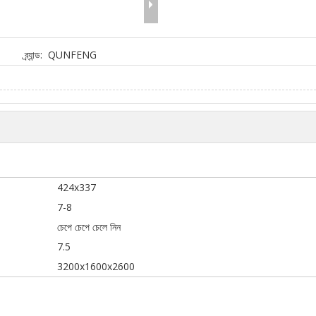
ব্র্যান্ড:
QUNFENG
424x337
7-8
চেপে চেপে চেলে নিন
7.5
3200x1600x2600