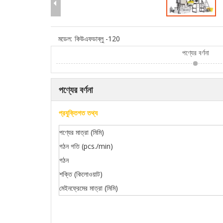
মডেল:
কিউএফডাব্লু -120
পণ্যের বর্ণনা
পণ্যের বর্ণনা
প্রযুক্তিগত তথ্য
পণ্যের মাত্রা (মিমি)
গঠন গতি (pcs./min)
গঠন
শক্তি (কিলোওয়াট)
মেইনফ্রেমের মাত্রা (মিমি)