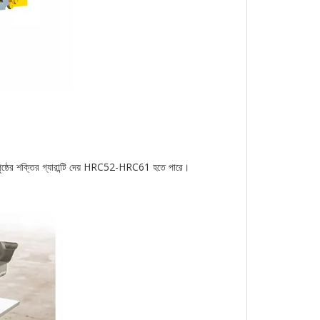
চ পৃষ্ঠের শক্তির গ্যারান্টি দেয় HRC52-HRC61 হতে পারে।