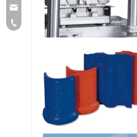
group@qunfeng.com
+86-595 22356782