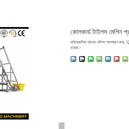
কোলকার্ড টাইলস মেশিন প
হাইড্রোলিক গঠনের কৌশল অবলম্বন করে, QF
রয়েছে।