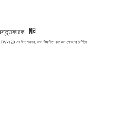
্রস্তুতকারক
W-120 এর উচ্চ ঘনত্ব, ভাল হিমায়িত এবং জল শোষণের বৈশিষ্ট্য