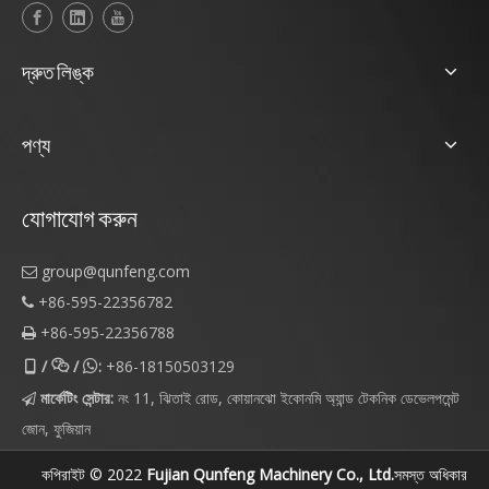
দ্রুত লিঙ্ক
পণ্য
যোগাযোগ করুন
group@qunfeng.com

+86-595-22356782

+86-595-22356788

/
/
:
+86-18150503129



মার্কেটিং সেন্টার:
নং 11, ঝিতাই রোড, কোয়ানঝো ইকোনমি অ্যান্ড টেকনিক ডেভেলপমেন্ট

জোন, ফুজিয়ান
কপিরাইট © 2022
Fujian Qunfeng Machinery Co., Ltd.
সমস্ত অধিকার