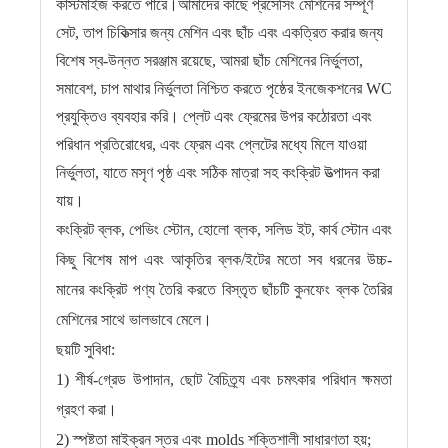
কাস্টমাইজ করতে পারে।আমাদের কাছে প্রসেসিং মেশিনের সম্পূর্ণ
সেট, তাপ চিকিত্সার জন্য মেশিন এবং ছাঁচ এবং একত্রিত করার জন্য
বিশেষ স্ব-উন্নত সরঞ্জাম রয়েছে, আমরা ছাঁচ মেশিনের নির্ভুলতা,
সমাবেশ, চাপ মাথার নির্ভুলতা নিশ্চিত করতে পৃষ্ঠের ইনজেকশনের WC
প্রযুক্তিও ব্যবহার করি। প্লেট এবং ফ্রেমের উপর কঠোরতা এবং
পরিধান প্রতিরোধের, এবং ফ্রেম এবং প্লেটের মধ্যে মিলে যাওয়া
নির্ভুলতা, যাতে মসৃণ পৃষ্ঠ এবং সঠিক মাত্রা সহ কংক্রিট উত্পাদন করা
যায়।
কংক্রিট ব্লক, পেভিং স্টোন, হোলো ব্লক, সলিড ইট, কার্ব স্টোন এবং
কিছু বিশেষ মাপ এবং আকৃতির ব্লক/ইটের মতো সব ধরনের উচ্চ-
মানের কংক্রিট পণ্য তৈরি করতে বিস্তৃত ছাঁচটি কুনফেং ব্লক তৈরির
মেশিনের সাথে ভালভাবে মেলে।
ছয়টি সুবিধা:
1) শীর্ষ-গ্রেড উপাদান, ছোট বৈচিত্র্য এবং চমৎকার পরিধান ক্ষমতা
গ্রহণ করা।
2) স্পষ্টতা মাইক্রন স্তর এবং molds শক্তিশালী সাধারণতা হয়;