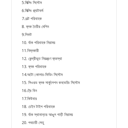
5.মিক্সিং সিস্টেম
6.মিক্সিং প্ল্যাটফর্ম
7.বেল্ট পরিবাহক
8. ব্লক তৈরীর মেশিন
9.লিফট
10. র্যাক পরিবাহক নিরাময়
11.নিম্নকারী
12. কেন্দ্রীভূত নিয়ন্ত্রণ ব্যবস্থা
13. ব্লক পরিবাহক
14.অটো।কালার-ফিডিং সিস্টেম
15. সিওরড ব্লক সার্কুলেশন কনভেয়িং সিস্টেম
16.ট্রে বিন
17.কিউবার
18. চেইন টাইপ পরিবাহক
19. র্যাক স্থানান্তর আঙুল গাড়ী নিরাময়
20. পথচারী সেতু