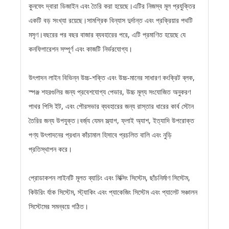
কুনফেং দ্বারা ডিজাইন এবং তৈরি করা হয়েছে।এটির নিজস্ব মূল প্রযুক্তির
একটি বড় সংখ্যা রয়েছে।সামগ্রিক বিন্যাস দুর্দান্ত এবং প্রক্রিয়ার পথটি
মসৃণ।বছরের পর বছর বাজার ব্যবহারের পরে, এটি প্রমাণিত হয়েছে যে
কনফিগারেশন সম্পূর্ণ এবং কাজটি নির্ভরযোগ্য।
উৎপাদন লাইন বিভিন্ন উচ্চ-শক্তি এবং উচ্চ-মানের সাধারণ কংক্রিট ব্লক,
স্পঞ্জ শহরগুলির জন্য প্রবেশযোগ্য পেভার, উচ্চ মূল্য সংযোজিত অনুকরণ
পাথর পিসি ইট, এবং পৌরসভার ব্যবহারের জন্য রাস্তার ধারের কার্ব স্টোন
তৈরির জন্য উপযুক্ত।বর্জ্য যেমন স্ল্যাগ, ফ্লাই অ্যাশ, ইত্যাদি উপরোক্ত
পণ্য উৎপাদনের প্রধান কাঁচামাল হিসাবে প্রচলিত বালি এবং নুড়ি
প্রতিস্থাপন করে।
প্রোডাকশন লাইনটি মূলত ব্যাচিং এবং মিক্সিং সিস্টেম, ছাঁচনির্মাণ সিস্টেম,
কিউরিং র্যাক সিস্টেম, স্ট্যাকিং এবং প্যাকেজিং সিস্টেম এবং প্যালেট সঞ্চালন
সিস্টেমের সমন্বয়ে গঠিত।