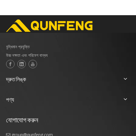
বুদ্ধিমান প্রযুক্তি
উচ্চ দক্ষতা এবং পরিবেশ বান্ধব
দ্রুত লিঙ্ক
পণ্য
যোগাযোগ করুন
group@qunfeng.com
