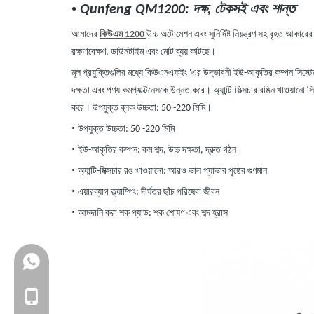
•
Qunfeng QM1200: দক্ষ, টেকসই এবং শান্ত
আমাদের
কিউএম 1200
উচ্চ অটোমেশন এবং সুনির্দিষ্ট নিয়ন্ত্রণ সহ বৃহত আক
রক্ষণাবেক্ষণ, ডাউনটাইম এবং মোট ব্যয় কাটছে।
মূল প্রযুক্তিগুলির মধ্যে কিউএনএফইং
'
এর উদ্ভাবনী ইউ-আকৃতির কম্পন সিস্টেম 
দক্ষতা এবং পণ্য কমপ্যাক্টনেসকে উন্নত করে। অ্যান্টি-মিক্সচার রঙিন খাওয়ানো স
করে। উপযুক্ত ব্লক উচ্চতা: 50
-
220 মিমি।
•
উপযুক্ত উচ্চতা: 50
-
220 মিমি
•
ইউ-আকৃতির কম্পন: কম শব্দ, উচ্চ দক্ষতা, দ্রুত গঠন
•
অ্যান্টি-মিক্সচার রঙ খাওয়ানো: আরও ভাল প্যাভার পৃষ্ঠের গুণমান
•
এয়ারব্যাগ ক্ল্যাম্পিং: দীর্ঘতর ছাঁচ পরিষেবা জীবন
•
আমদানি করা শক প্যাড: শক শোষণ এবং শব্দ হ্রাস
+86-18150503129
+86-18150503129