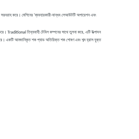
টপুট সরবরাহ করে। মেশিনের
'
ব্যবহারকারী-বান্ধব লেআউটটি অপারেশন এবং
করে। Traditional তিহ্যবাহী টেবিল কম্পনের সাথে তুলনা করে, এটি উত্পাদন
সারিত করে। একটি আমদানিকৃত শক প্যাড অতিরিক্ত শক শোষণ এবং শব্দ হ্রাস যুক্ত