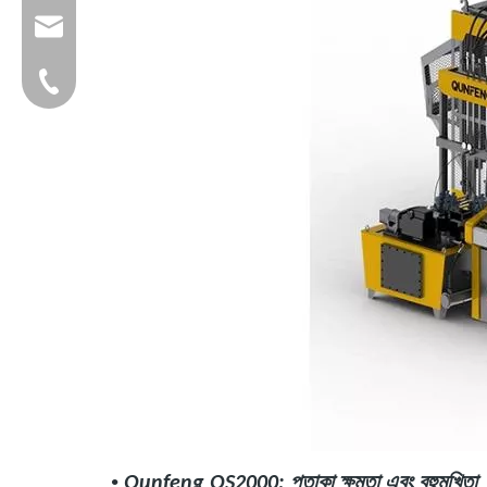
group@qunfeng.com
+86-595 22356782
•
Qunfeng QS2000: পতাকা ক্ষমতা এবং বহুমুখিতা