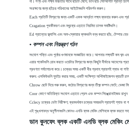
না। পণ্য এবং লক্ষ্য উচ্চতার সাথে ছাঁচটি মেলে; ডান ছাঁচ সেটআপটি প্রান্ত চিপিং
সংরক্ষণের জন্য ছাঁচের পরিধানের আইটেমগুলি পরিদর্শন করুন।
Each
প্রতিটি মিশ্রণের জন্য একটি একক আর্দ্রতা লক্ষ্য ব্যবহার করুন এবং প্র
Cragation
পৃথকীকরণ এবং মধুচক্র এড়াতে নিয়মিত চালক সমষ্টিগুলি।
Ed
প্রান্তের ফ্ল্যাশিং এবং অফ-স্কোয়ার ব্লকগুলি বন্ধ করতে ছাঁচ, টেম্পার হ
•
কম্পন এবং নিয়ন্ত্রণ গঠন
সংযোগ শক্তি এবং পৃষ্ঠের গুণমানকে সংজ্ঞায়িত করে। আপনার লক্ষ্যটি কম শব্দ
এয়ার পকেটগুলি রোধ করতে ওয়েটার মিশ্রণের জন্য কিছুটা দীর্ঘতর আবেগের প্রয
প্রবণতা পর্যালোচনা করে। চক্রের সময় একটি ধীর প্রবাহ প্রায়শই প্যাড বা গাই
করুন: এসকিউগুলি স্যুইচ করার সময়, একটি সংক্ষিপ্ত অপ্টিমাইজেশন ব্যাচটি চাল
Chrow
ছোট দিয়ে শুরু করুন, কঠোর মিশ্রণের জন্য তীক্ষ্ণ কম্পন ফেটে; ভেজা মিশ
Coor
কোণে অতিরিক্ত সংযোগ এড়াতে প্রেস এবং কম্পন সিঙ্ক্রোনাইজড রাখুন
Cclecy
চক্রের ডেটা নিরীক্ষণ; ক্রমবর্ধমান চক্রের সময়গুলি প্রায়শই প্যাড 
এই শৃঙ্খলাবদ্ধ অনুশীলনগুলি কোনও এনডি ব্লক মেকিং মেশিনকে ব্লক করতে সহ
ডান কুনফেং ব্লক
একটি
এনডি
ব্লক মেকিং মে