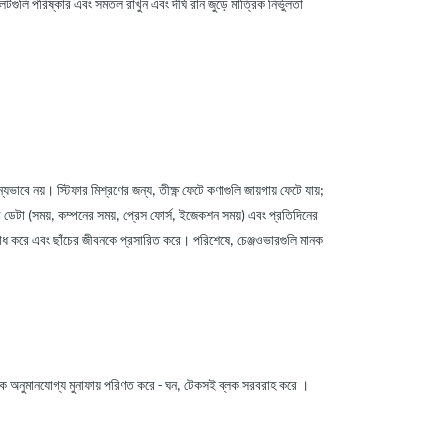
টগুলি পরিষ্কার এবং সমতল রাখুন এবং দীর্ঘ রান জুড়ে মাত্রিক নির্ভুলতা
্যভাবে নয়। স্টিফার মিশ্রণের জন্য, তীক্ষ্ণ ফেটে কণাগুলি জায়গায় ফেটে যায়;
 ডেটা (সময়, কম্পনের সময়, প্রেস ফোর্স, ইজেকশন সময়) এবং প্রতিদিনের
তিরোধ করে এবং ছাঁচের জীবনকে প্রসারিত করে। পরিশেষে, চেঞ্জওভারগুলি মানক
লিকে অনুমানযোগ্য মুনাফায় পরিণত করে
-
ঘন, টেকসই ব্লক সরবরাহ করে ।