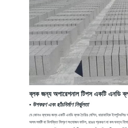
ব্লক জন্য অপারেশনাল টিপস
একটি
এনডি
ব্
•
উপকরণ এবং ছাঁচনির্মাণ নির্ভুলতা
যে কোনও ব্লকের জন্য
একটি
এনডি
ব্লক তৈরির মেশিন, ধারাবাহিক ইনপুটগুলির
অসম সমষ্টি বা বিলম্বিত মিশ্রণ সংযোজন ফাটল, রঙের প্রকরণ বা কম ঘনত্ব হিসা