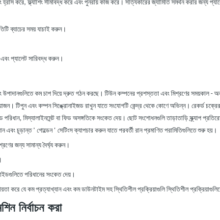
 হ্রাস করে, ফ্ল্যাশিং সীমাবদ্ধ করে এবং পুনরায় কাজ করে। সত্যিকারের জ্যামিতি সমর্থন করার জন্য প্যালে
তিটি ব্যাচের সময় যাচাই করুন।
েড এবং প্যালেট সারিবদ্ধ করুন।
 এবং উপাদানগুলিতে কম চাপ দিয়ে দ্রুত গঠন করছে। টিউন কম্পনের প্রশস্ততা এবং মিশ্রণের সময়কাল
-
অন
়োজন। টিপুন এবং কম্পন সিঙ্ক্রোনাইজড রাখুন যাতে সংযোগটি কেন্দ্র থেকে কোণে অভিন্ন। রেকর্ড চক্রের
ড পরিধান, মিস্যালাইনমেন্ট বা ফিড অসঙ্গতিকে সংকেত দেয়। ছোট সংশোধনগুলি তাড়াতাড়ি স্ক্র্যাপ প্র
'
'
ান এবং চূড়ান্ত
গোল্ডেন
সেটিংস ক্যাপচার করুন যাতে পরবর্তী রান প্রমাণিত পরামিতিগুলিতে শুরু হয়।
্রণের জন্য সামান্য দৈর্ঘ্য করুন।
।
বা গাইডগুলিতে পরিধানের সংকেত দেয়।
ায়তা করে যে
কম
প্রত্যাখ্যান এবং কম ডাউনটাইম সহ
স্থিতিশীল প্রক্রিয়াগুলি স্থিতিশীল প্রক্রিয়াগু
শিন নির্বাচন করা