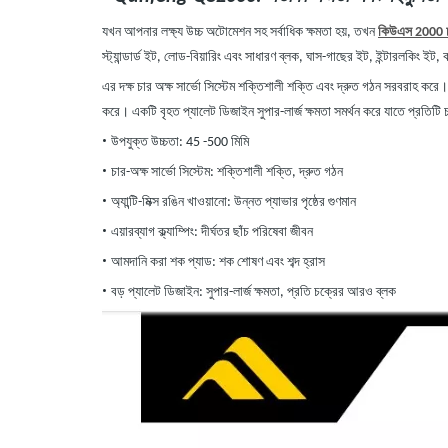
যখন আপনার লক্ষ্য উচ্চ অটোমেশন সহ সর্বাধিক ক্ষমতা হয়, তখন
কিউএস 2000 চ
স্ট্যান্ডার্ড ইট, লোড-বিয়ারিং এবং সাধারণ ব্লক, ঘাস-গাছের ইট, ইন্টারলকিং ইট
এর দক্ষ চার অক্ষ সার্ভো সিস্টেম শক্তিশালী শক্তি এবং দ্রুত গঠন সরবরাহ করে। অ্য
করে। একটি বৃহত প্যালেট ডিজাইন সুপার-লার্জ ক্ষমতা সমর্থন করে যাতে প্রতিটি
•
উপযুক্ত উচ্চতা: 45
-
500 মিমি
•
চার-অক্ষ সার্ভো সিস্টেম: শক্তিশালী শক্তি, দ্রুত গঠন
•
অ্যান্টি-মিক্স রঙিন খাওয়ানো: উন্নত প্যাভার পৃষ্ঠের গুণমান
•
এয়ারব্যাগ ক্ল্যাম্পিং: দীর্ঘতর ছাঁচ পরিষেবা জীবন
•
আমদানি করা শক প্যাড: শক শোষণ এবং শব্দ হ্রাস
•
বড় প্যালেট ডিজাইন: সুপার-লার্জ ক্ষমতা, প্রতি চক্রের আরও ব্লক