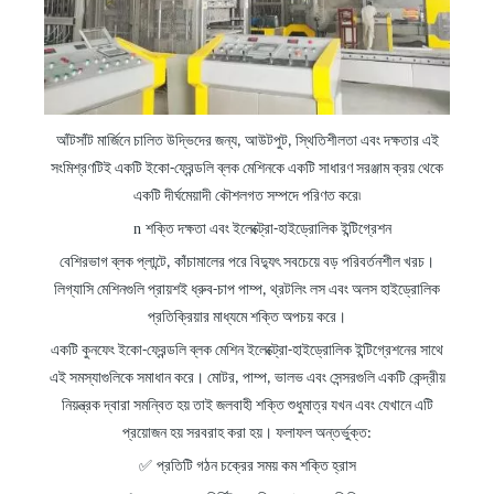
আঁটসাঁট মার্জিনে চালিত উদ্ভিদের জন্য, আউটপুট, স্থিতিশীলতা এবং দক্ষতার এই
সংমিশ্রণটিই একটি ইকো-ফ্রেন্ডলি ব্লক মেশিনকে একটি সাধারণ সরঞ্জাম ক্রয় থেকে
একটি দীর্ঘমেয়াদী কৌশলগত সম্পদে পরিণত করে৷
n
শক্তি দক্ষতা
এবং
ইলেক্ট্রো-হাইড্রোলিক ইন্টিগ্রেশন
বেশিরভাগ ব্লক প্লান্টে, কাঁচামালের পরে বিদ্যুৎ সবচেয়ে বড় পরিবর্তনশীল খরচ।
লিগ্যাসি মেশিনগুলি প্রায়শই ধ্রুব-চাপ পাম্প, থ্রটলিং লস এবং অলস হাইড্রোলিক
প্রতিক্রিয়ার মাধ্যমে শক্তি অপচয় করে।
একটি কুনফেং ইকো-ফ্রেন্ডলি ব্লক মেশিন ইলেক্ট্রো-হাইড্রোলিক ইন্টিগ্রেশনের সাথে
এই সমস্যাগুলিকে সমাধান করে। মোটর, পাম্প, ভালভ এবং সেন্সরগুলি একটি কেন্দ্রীয়
নিয়ন্ত্রক দ্বারা সমন্বিত হয় তাই জলবাহী শক্তি শুধুমাত্র যখন এবং যেখানে এটি
প্রয়োজন হয় সরবরাহ করা হয়। ফলাফল অন্তর্ভুক্ত:
✅
প্রতিটি গঠন চক্রের সময় কম শক্তি হ্রাস