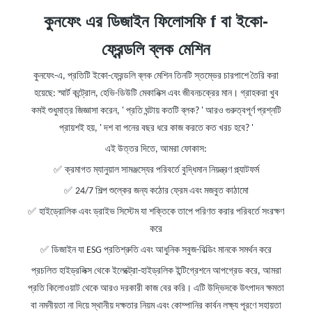
কুনফেং
এর
ডিজাইন ফিলোসফি
f
বা ইকো-
ফ্রেন্ডলি ব্লক মেশিন
কুনফেং-এ, প্রতিটি ইকো-ফ্রেন্ডলি ব্লক মেশিন তিনটি স্তম্ভের চারপাশে তৈরি করা
হয়েছে: স্মার্ট কন্ট্রোল, হেভি-ডিউটি ​​মেকানিক্স এবং জীবনচক্রের মান। গ্রাহকরা খুব
কমই শুধুমাত্র জিজ্ঞাসা করেন,
'
প্রতি ঘন্টায় কতটি ব্লক?
'
আরও গুরুত্বপূর্ণ প্রশ্নটি
প্রায়শই হয়,
'
দশ বা পনের বছর ধরে কাজ করতে কত খরচ হবে?
'
এই উত্তর দিতে, আমরা ফোকাস:
✅
ক্রমাগত ম্যানুয়াল সামঞ্জস্যের পরিবর্তে বুদ্ধিমান নিয়ন্ত্রণ প্ল্যাটফর্ম
✅
24/7 শিল্প শুল্কের জন্য কঠোর ফ্রেম এবং মজবুত কাঠামো
✅
হাইড্রোলিক এবং ড্রাইভ সিস্টেম যা শক্তিকে তাপে পরিণত করার পরিবর্তে সংরক্ষণ
করে
✅
ডিজাইন যা ESG প্রতিশ্রুতি এবং আধুনিক সবুজ-বিল্ডিং মানকে সমর্থন করে
প্রচলিত হাইড্রলিক্স থেকে ইলেক্ট্রো-হাইড্রলিক ইন্টিগ্রেশনে আপগ্রেড করে, আমরা
প্রতি কিলোওয়াট থেকে আরও দরকারী কাজ বের করি। এটি উদ্ভিদকে উৎপাদন ক্ষমতা
বা নমনীয়তা না দিয়ে স্থানীয় দক্ষতার নিয়ম এবং কোম্পানির কার্বন লক্ষ্য পূরণে সহায়তা