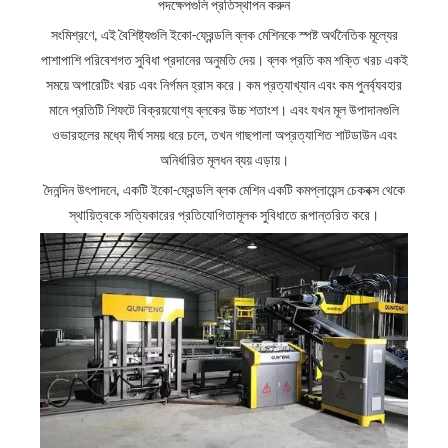
পদক্ষেপগুলি প্রতিস্থাপন করুন
সংমিশ্রণে, এই বৈশিষ্ট্যগুলি ইকো-ফ্রেন্ডলি ব্লক মেশিনকে স্পষ্ট অর্থনৈতিক মূল্যের
পাশাপাশি পরিবেশগত সুবিধা প্রদানের অনুমতি দেয়। ব্লক প্রতি কম শক্তি খরচ একই
সময়ে অপারেটিং খরচ এবং নির্গমন হ্রাস করে। কম প্রত্যাখ্যান এবং কম পুনর্ব্যবহার
মানে প্রতিটি শিফটে বিক্রয়যোগ্য ব্লকের উচ্চ শতাংশ। এবং যখন মূল উপাদানগুলি
ওভারহলের মধ্যে দীর্ঘ সময় ধরে চলে, তখন গাছপালা অপ্রত্যাশিত শাটডাউন এবং
অনির্ধারিত মূলধন ব্যয় এড়ায়।
দৈনন্দিন উৎপাদনে, একটি ইকো-ফ্রেন্ডলি ব্লক মেশিন একটি কমপ্লায়েন্স চেকবক্স থেকে
স্থায়িত্বকে সত্যিকারের প্রতিযোগিতামূলক সুবিধাতে রূপান্তরিত করে।