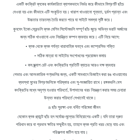
একটি কংক্রিট ব্লকের কার্যকারিতা ব্যাপকভাবে নির্ভর করে কীভাবে মিশ্রণটি ছাঁচে
দেওয়া হয় এবং কীভাবে এটি সংকুচিত হয়। খারাপ খাওয়ানো শূন্যতা, দুর্বল প্রান্ত এবং
উচ্চতার তারতম্য তৈরি করতে পারে যা সাইটে সমস্যা সৃষ্টি করে।
কুনফেং ইকো-ফ্রেন্ডলি ব্লক মেশিন সিস্টেমগুলি সম্পূর্ণ ছাঁচ জুড়ে অভিন্ন ভরাট অর্জনের
জন্য সঠিক খাওয়ানো এবং নিয়ন্ত্রিত কম্পন ব্যবহার করে। এটি নিয়ে আসে:
•
ব্লক থেকে ব্লক পর্যন্ত ধারাবাহিক ঘনত্ব এবং কম্প্রেসিভ শক্তি
•
সঠিক মাত্রা যা সাইটের সংশোধনের প্রয়োজন কমায়
•
কম স্ক্র্যাপ রেট এবং কংক্রিটের প্রতিটি ব্যাচের আরও দক্ষ ব্যবহার
পেভার এবং আলংকারিক পণ্যগুলির জন্য, একটি সাবধানে ডিজাইন করা রঙ খাওয়ানোর
ব্যবস্থা মুখের মিশ্রণগুলিকে পরিষ্কার এবং সু-সংজ্ঞায়িত রাখে। রঙ্গকগুলি বেস
কংক্রিটের মধ্যে অদৃশ্য হওয়ার পরিবর্তে, উপাদানের খরচ নিয়ন্ত্রণ করার সময় চেহারা
উন্নত করার পরিবর্তে সেখানেই থাকে।
n
ছাঁচ সুরক্ষা
এবং
বর্ধিত পরিষেবা জীবন
যেকোন ব্লক প্ল্যান্টে ছাঁচ হল সর্বোচ্চ-মূল্যের বিনিয়োগের একটি। যদি তারা দ্রুত
পরিধান করে বা প্রভাব ক্ষতির সম্মুখীন হয়, তাহলে ব্লক প্রতি খরচ বেড়ে যায় এবং
পরিকল্পনা জটিল হয়ে যায়।