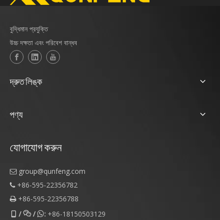
বুদ্ধিমান প্রযুক্তি
উচ্চ দক্ষতা এবং পরিবেশ বান্ধব
দ্রুত লিঙ্ক
পণ্য
যোগাযোগ করুন
group@qunfeng.com

+86-595-22356782

+86-595-22356788

/
/
:
+86-18150503129


