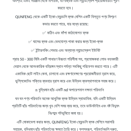
অবশ্যই একই সরঞ্জাম থেকে নাগরিক, বাণিজ্যিক এবং ল্যান্ডস্কেপ প্রয়োজনীয়তা পূরণ
করতে হবে।
QUNFENG থেকে একটি ইকো-ফ্রেন্ডলি ব্লক মেশিন একটি বিস্তৃত পণ্য মিশ্রণ
কভার করতে পারে, যার মধ্যে রয়েছে:
✅
কঠিন এবং ফাঁপা কাঠামোগত ব্লক
✅
ঘাসের ব্লক এবং ভেদযোগ্য পাকা করার জন্য ইকো-ব্লক
✅
ইন্টারলকিং পেভার এবং অন্যান্য ল্যান্ডস্কেপ ইউনিট
প্রায় 50
-
300 মিমি একটি সাধারণ উচ্চতা পরিসীমা সহ, প্রযোজকরা লোড বহনকারী
দেয়াল থেকে আলংকারিক বহিরঙ্গন স্থান পর্যন্ত সবকিছু পরিবেশন করতে পারে। এটি
একাধিক ছোট লাইন কেনা, চালানো এবং রক্ষণাবেক্ষণের প্রয়োজনীয়তা হ্রাস করে,
ডুপ্লিকেটেড শক্তির ব্যবহার হ্রাস করে এবং উদ্ভিদ ব্যবস্থাপনাকে সহজ করে।
n
বুদ্ধিমান ছাঁচ
একটি
nd অপারেশনাল দক্ষতা পরিবর্তন
ঘন ঘন পণ্য পরিবর্তন অনেক আধুনিক ব্লক উদ্ভিদ স্বাভাবিক. যদি একটি উদ্ভিদ
প্রতিটি ছাঁচ পরিবর্তনের জন্য খুব বেশি সময় ব্যয় করে, তবে ডাউনটাইম এবং নষ্ট বিদ্যুৎ
নিঃশব্দে পটভূমিতে জমা হয়।
এটি মোকাবেলা করার জন্য, QUNFENG ইকো-ফ্রেন্ডলি ব্লক মেশিনে সরাসরি
সহায়ক, বুদ্ধিমান ছাঁচ পরিবর্তনের ক্ষমতা তৈরি করে। ফলস্বরূপ, পরিবর্তনগুলি দ্রুত,