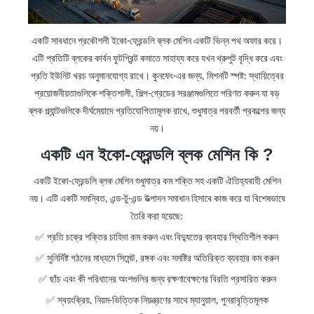
একটি সাবধানে প্রকৌশলী ইকো-ফ্রেন্ডলি ব্লক মেশিন একটি ভিন্ন পথ অফার করে।
এটি প্রতিটি ব্লকের কার্বন ফুটপ্রিন্ট কমাতে সাহায্য করে যখন থ্রুপুট বৃদ্ধি করে এবং
প্রতি ইউনিট খরচ অনুমানযোগ্য রাখে। কুনফেং-এর জন্য, মিশনটি স্পষ্ট: স্থায়িত্বের
প্রয়োজনীয়তাগুলিকে শক্তিশালী, শিল্প-গ্রেডের সরঞ্জামগুলিতে পরিণত করুন যা বড়
ব্লক প্ল্যান্টগুলিকে দীর্ঘমেয়াদে প্রতিযোগিতামূলক রাখে, শুধুমাত্র পরবর্তী প্রকল্পের জন্য
নয়।
একটি
এন ইকো-ফ্রেন্ডলি ব্লক মেশিন
কি ?
একটি ইকো-ফ্রেন্ডলি ব্লক মেশিন শুধুমাত্র কম শক্তি সহ একটি ঐতিহ্যবাহী মেশিন
নয়। এটি একটি সমন্বিত, এন্ড-টু-এন্ড উত্পাদন সমাধান হিসাবে কাজ করে যা বিশেষভাবে
তৈরি করা হয়েছে:
✅
প্রতি চক্রে শক্তির চাহিদা কম করুন এবং বিদ্যুতের ব্যবহার স্থিতিশীল করুন
✅
সুনির্দিষ্ট গঠনের মাধ্যমে সিমেন্ট, রঙ্গক এবং সমষ্টির অতিরিক্ত ব্যবহার কম করুন
✅
ছাঁচ এবং কী পরিধানের অংশগুলির জন্য রক্ষণাবেক্ষণের বিরতি প্রসারিত করুন
✅
স্বয়ংক্রিয়, নিয়ম-ভিত্তিক নিয়ন্ত্রণের সাথে ম্যানুয়াল, পুনরাবৃত্তিমূলক