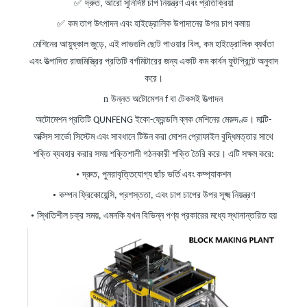
✅
দ্রুত, আরো সুনির্দিষ্ট চাপ নিয়ন্ত্রণ এবং প্রতিক্রিয়া
✅
কম তাপ উৎপাদন এবং হাইড্রোলিক উপাদানের উপর চাপ কমায়
মেশিনের আয়ুষ্কাল জুড়ে, এই লাভগুলি ছোট পাওয়ার বিল, কম হাইড্রোলিক ব্যর্থতা
এবং উত্পাদিত রাজমিস্ত্রির প্রতিটি বর্গমিটারের জন্য একটি কম কার্বন ফুটপ্রিন্টে অনুবাদ
করে।
n
উন্নত অটোমেশন
f
বা টেকসই উত্পাদন
অটোমেশন প্রতিটি QUNFENG ইকো-ফ্রেন্ডলি ব্লক মেশিনের মেরুদণ্ড। মাল্টি-
অক্সিস সার্ভো সিস্টেম এবং সাবধানে টিউন করা মোশন প্রোফাইল বুদ্ধিমত্তার সাথে
শক্তি ব্যবহার করার সময় শক্তিশালী গঠনকারী শক্তি তৈরি করে। এটি সক্ষম করে:
•
দ্রুত, পুনরাবৃত্তিযোগ্য ছাঁচ ভর্তি এবং কম্প্যাকশন
•
কম্পন ফ্রিকোয়েন্সি, প্রশস্ততা, এবং চাপ চাপের উপর সূক্ষ্ম নিয়ন্ত্রণ
•
স্থিতিশীল চক্র সময়, এমনকি যখন বিভিন্ন পণ্য প্রকারের মধ্যে স্থানান্তরিত হয়