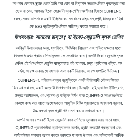
আপনার ফোকাস স্ক্র্যাচ থেকে তৈরি করা হোক বা বিদ্যমান সরঞ্জামগুলিকে পুনরুদ্ধার করা
হোক না কেন, আপনার ইকো-ফ্রেন্ডলি ব্লক মেশিন অংশীদার হিসাবে QUNFENG
বেছে নেওয়া আপনাকে একটি ইঞ্জিনিয়ারড সমাধানের মাধ্যমে থ্রুপুট, নিয়ন্ত্রক চাহিদা
এবং ESG প্রতিশ্রুতিগুলিকে সারিবদ্ধ করতে সহায়তা করে।
উপসংহার: সামনের রাস্তা
f
বা ইকো-ফ্রেন্ডলি ব্লক মেশিন
কংক্রিট উত্পাদকদের জন্য, স্থায়িত্ব, ডিজিটাল নিয়ন্ত্রণ এবং শক্তি দক্ষতার মতো
বিষয়গুলি এখন প্রতিযোগিতামূলকতাকে সংজ্ঞায়িত করে। একটি ইকো-ফ্রেন্ডলি ব্লক
মেশিন এই থিমগুলিকে দৈনন্দিন বাস্তবতায় পরিণত করে: চক্র প্রতি কম শক্তি, কম
বর্জ্য, আরও ব্যবহারযোগ্য পণ্য এবং একটি নিরাপদ, আরও সংগঠিত উদ্ভিদ।
QUNFENG-এ, পরিবেশ-বান্ধব প্রযুক্তিকে একটি দীর্ঘমেয়াদী কৌশল হিসাবে
বিবেচনা করা হয়, একটি অস্থায়ী বিপণন দাবি নয়। ইলেক্ট্রো-হাইড্রোলিক ইন্টিগ্রেশন,
উন্নত অটোমেশন, এবং শ্রমসাধ্য যান্ত্রিক নির্মাণ কাজ QUNFENG সরঞ্জামগুলিতে
একসঙ্গে কাজ করে যাতে প্রযোজকদের আধুনিক বিল্ডিং প্রয়োজনের জন্য কম-প্রভাব,
উচ্চ-দক্ষতা ব্লক প্ল্যান্ট পরিচালনা করতে সহায়তা করে।
আপনি আপনার পরবর্তী ইকো-ফ্রেন্ডলি ব্লক মেশিনের মূল্যায়ন করার সাথে সাথে,
QUNFENG প্রকৌশলীরা অ্যাপ্লিকেশন সমর্থন, প্ল্যান্ট লেআউট প্রস্তাবনা এবং
কাস্টমাইজড সমাধান প্রদান করতে প্রস্তুত যা সবুজ উত্পাদন এবং শক্তিশালী আর্থিক