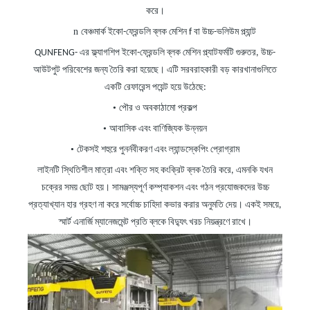
করে।
n
বেঞ্চমার্ক ইকো-ফ্রেন্ডলি ব্লক মেশিন
f
বা উচ্চ-ভলিউম প্ল্যান্ট
QUNFENG-
এর
ফ্ল্যাগশিপ ইকো-ফ্রেন্ডলি ব্লক মেশিন প্ল্যাটফর্মটি গুরুতর, উচ্চ-
আউটপুট পরিবেশের জন্য তৈরি করা হয়েছে। এটি সরবরাহকারী বড় কারখানাগুলিতে
একটি রেফারেন্স পয়েন্ট হয়ে উঠেছে:
•
পৌর ও অবকাঠামো প্রকল্প
•
আবাসিক এবং বাণিজ্যিক উন্নয়ন
•
টেকসই শহুরে পুনর্নবীকরণ এবং ল্যান্ডস্কেপিং প্রোগ্রাম
লাইনটি স্থিতিশীল মাত্রা এবং শক্তি সহ কংক্রিট ব্লক তৈরি করে, এমনকি যখন
চক্রের সময় ছোট হয়। সামঞ্জস্যপূর্ণ কম্প্যাকশন এবং গঠন প্রযোজকদের উচ্চ
প্রত্যাখ্যান হার গ্রহণ না করে সর্বোচ্চ চাহিদা কভার করার অনুমতি দেয়। একই সময়ে,
স্মার্ট এনার্জি ম্যানেজমেন্ট প্রতি ব্লকে বিদ্যুৎ খরচ নিয়ন্ত্রণে রাখে।