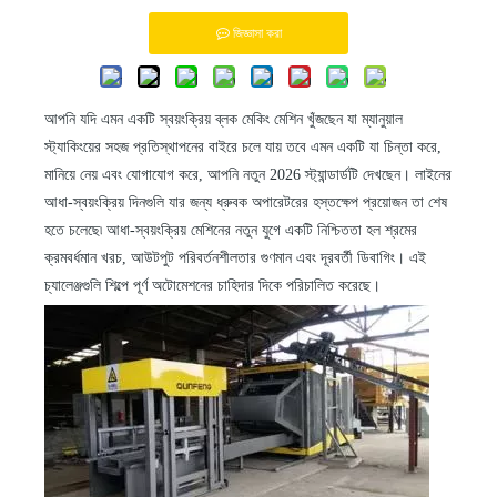
জিজ্ঞাসা করা
আপনি যদি এমন একটি স্বয়ংক্রিয় ব্লক মেকিং মেশিন খুঁজছেন যা ম্যানুয়াল
স্ট্যাকিংয়ের সহজ প্রতিস্থাপনের বাইরে চলে যায় তবে এমন একটি যা চিন্তা করে,
মানিয়ে নেয় এবং যোগাযোগ করে, আপনি নতুন 2026 স্ট্যান্ডার্ডটি দেখছেন। লাইনের
আধা-স্বয়ংক্রিয় দিনগুলি যার জন্য ধ্রুবক অপারেটরের হস্তক্ষেপ প্রয়োজন তা শেষ
হতে চলেছে৷ আধা-স্বয়ংক্রিয় মেশিনের নতুন যুগে একটি নিশ্চিততা হল শ্রমের
ক্রমবর্ধমান খরচ, আউটপুট পরিবর্তনশীলতার গুণমান এবং দূরবর্তী ডিবাগিং। এই
চ্যালেঞ্জগুলি শিল্পে পূর্ণ অটোমেশনের চাহিদার দিকে পরিচালিত করেছে।