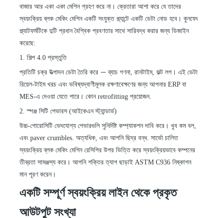
বাজার আর একা একা মেশিন গ্রহণ করে না। ক্রেতারা আশা করে যে তাদের
স্বয়ংক্রিয় ব্লক মেকিং মেশিন একটি সংযুক্ত প্ল্যান্টে একটি ডেটা নোড হবে। কুনফেং
প্ল্যাটফর্মটিকে দুটি প্রধান বৈশ্বিক প্রবণতার সাথে সারিবদ্ধ করার জন্য ডিজাইন
করেছে:
1. শিল্প 4.0 প্রস্তুতি
প্রতিটি চক্র উত্পাদন ডেটা তৈরি করে
ব্যাচ গণনা, রানটাইম, ফল্ট লগ। এই ডেটা
—
রিয়েল-টাইম খরচ এবং ভবিষ্যদ্বাণীমূলক রক্ষণাবেক্ষণের জন্য আপনার ERP বা
MES-এ দেওয়া যেতে পারে। কোন retrofitting প্রয়োজন.
2. স্পঞ্জ সিটি পেভারস (আইকেএন স্ট্যান্ডার্ড)
উচ্চ-পোরোসিটি ভেদযোগ্য পেভারগুলি সুনির্দিষ্ট কম্প্যাকশন দাবি করে। খুব কম বল,
এবং paver crumbles. অত্যধিক, এবং আপনি ছিদ্র বন্ধ. সার্ভো চালিত
স্বয়ংক্রিয় ব্লক মেকিং মেশিন রেসিপির উপর ভিত্তি করে স্বয়ংক্রিয়ভাবে কম্পনের
তীব্রতা সামঞ্জস্য করে। আপনি শক্তির ত্যাগ ছাড়াই ASTM C936 নিষ্কাশন
মান পূরণ করেন।
একটি
সম্পূর্ণ স্বয়ংক্রিয় লাইন
থেকে প্রকৃত
আউটপুট সংখ্যা