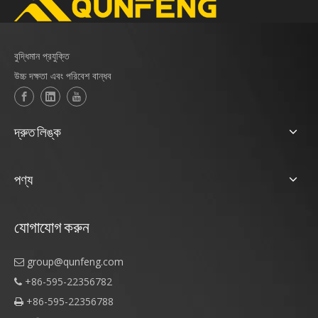
বুদ্ধিমান প্রযুক্তি
উচ্চ দক্ষতা এবং পরিবেশ বান্ধব
দ্রুত লিঙ্ক
পণ্য
যোগাযোগ করুন
group@qunfeng.com

+86-595-22356782

+86-595-22356788
