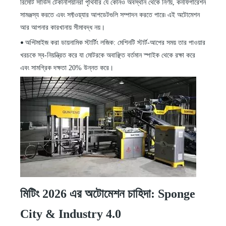
রিমোট সার্ভিস টেকনিশিয়ানরা পৃথিবীর যে কোনও অবস্থান থেকে নির্ণয়, কনফিগারেশন
সামঞ্জস্য করতে এবং সফ্টওয়্যার আপডেটগুলি সম্পাদন করতে পারে৷ এই অটোমেশন
আর আপনার কারখানায় সীমাবদ্ধ নয়।
অপ্টিমাইজ করা ডায়নামিক স্টার্টিং লজিক: মেশিনটি স্টার্ট-আপের সময় তার পাওয়ার
•
খরচকে স্ব-নিয়ন্ত্রিত করে যা মোটরকে অবাঞ্ছিত বর্তমান স্পাইক থেকে রক্ষা করে
এবং সামগ্রিক দক্ষতা 20% উন্নত করে।
মিটিং 2026
এর
অটোমেশন চাহিদা: Sponge
City & Industry 4.0