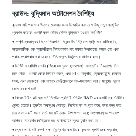
ব্রাউন: বুদ্ধিমান অটোমেশন বৈশিষ্ট্য
কুনফেং এই প্রশ্নের উত্তর দেওয়ার জন্য ডিজাইন করা বেশ কিছু নতুন প্রযুক্তি
প্রদর্শন করেছে: একটি ব্লক মেকিং মেশিন বুদ্ধিমান হওয়ার অর্থ কী?
সম্পূর্ণ স্বয়ংক্রিয় সিমেন্স পিএলসি: সিমেন্স ইন্ডাস্ট্রিয়াল কন্ট্রোলার ভাইব্রেটর,
•
হাইড্রোলিক এবং ম্যাটেরিয়াল ডিসপেনসার সহ সমস্ত উপাদানের কমান্ড নেয় এবং
প্রাক-প্রোগ্রাম করা চক্রের মিলিসেকেন্ড নির্ভুলতায় কার্যকর করে।
ডিজিটাল রেসিপি মেমরি (জিরো ম্যানুয়াল হস্তক্ষেপ): অপারেটর নিয়ন্ত্রণের দিন
•
চলে গেছে। একটি কোড নির্বাচন করুন, এবং PLC অনুপাত, ফ্রিকোয়েন্সি, চক্রের
সময়, এবং যেকোনো এবং সমস্ত ভেরিয়েবলকে স্ব-সংযোজন করে। মানুষের ভুলের
কোন অবকাশ নেই।
রিয়েল-টাইম ফল্ট অ্যালার্ম সিস্টেম: প্রতিটি মডিউল R&D এর একটি স্ব-মনিটরিং
•
সেন্সর রয়েছে। ত্রুটির অবস্থার ক্ষেত্রে, সিস্টেম স্ব-সংগ্রহ করে, কাজ বন্ধ করে
দেয় এবং একটি ফলো বার্তা সহ ফল্ট কোড উপস্থাপন করে; সংশোধনমূলক পদক্ষেপ
আপনার বিবেচনার ভিত্তিতে হয়. ডাউনটাইম দ্রুত হ্রাস করা হয়।
গ্লোবাল রিমোট রক্ষণাবেক্ষণ (বুদ্ধিমান ক্লাউড): কুনফেং ক্লাউডকে ধন্যবাদ,
•