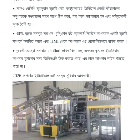
কোনও রেসিপি ম্যানুয়াল ত্রুটি নেই: কন্ট্রোলারের ডিজিটাল মেমরি কাঁচামালের
•
অনুপাতকে সঞ্চালনের সাথে সাথে ঠিক করে, যার ফলে সমানভাবে ঘন এবং শক্তিশালী
ব্লক তৈরি হয়।
30% দ্রুত সমস্যা সমাধান: বুদ্ধিমান ফল্ট অ্যালার্ম সিস্টেম আপনাকে একটি ত্রুটি
•
সম্পর্কে অবহিত করবে এবং HMI থেকে আপনাকে এর রেজোলিউশনে গাইড করবে।
দূরবর্তী সমস্যা সমাধান: clo0ud কার্যকারিতা সহ, একজন কুনফেং ইঞ্জিনিয়ার
•
আপনার ঘুমানোর সময় জিনিসগুলি ঠিক করতে পারে৷ এর মানে আপনার লাইন থামতে
পারে না।
2026-বিপণিত ইউনিটগুলি এই সমস্ত সুবিধার অধিকারী।