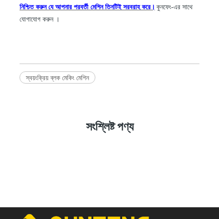
নিশ্চিত করুন যে আপনার পরবর্তী মেশিন তিনটিই সরবরাহ করে।
কুনফেং-এর সাথে
যোগাযোগ করুন ।
স্বয়ংক্রিয় ব্লক মেকিং মেশিন
সংশ্লিষ্ট পণ্য