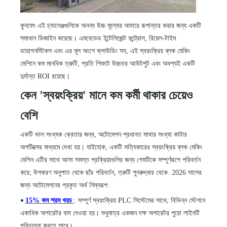
কুনফেং এই চ্যালেঞ্জগুলিকে অনন্য উচ্চ মূল্যের অফারে রূপান্তর করার জন্য একটি
সমাধান ডিজাইন করেছে। এমবেডেড ইন্টেলিজেন্ট কন্ট্রোল, রিয়েল-টাইম
ডায়াগনস্টিকস এবং এর মূল অংশে ক্লাউডিং সহ, এই স্বয়ংক্রিয় ব্লক মেকিং
মেশিনে কম মানবিক ত্রুটি, প্রতি শিফটে উচ্চতর আউটপুট এবং অবশ্যই একটি
দুর্দান্ত ROI রয়েছে।
কেন 'স্বয়ংক্রিয়' মানে কম কর্মী থাকার চেয়েও
বেশি
একটি ভাল সংখ্যক ক্রেতার জন্য, অটোমেশন প্রধানত মাথার সংখ্যা কাটার
অপটিক্সের মাধ্যমে দেখা হয়। যাইহোক, একটি সত্যিকারের স্বয়ংক্রিয় ব্লক মেকিং
মেশিন এটির সাথে আসা সমস্ত প্রক্রিয়াগুলির জন্য গেমটিকে সম্পূর্ণরূপে পরিবর্তন
করে; উপকরণ অনুপাত থেকে ছাঁচ পরিবর্তন, ত্রুটি পুনরুদ্ধার থেকে. 2026 সালের
জন্য অটোমেশনের প্রকৃত অর্থ নিম্নরূপ:
15% কম শ্রম খরচ
: সম্পূর্ণ স্বয়ংক্রিয় PLC সিস্টেমের সাথে, বিভিন্ন স্টেশনে
•
একাধিক অপারেটর বাদ দেওয়া হয়। শুধুমাত্র একজন দক্ষ অপারেটর পুরো লাইনটি
পরিচালনা করতে পারে।