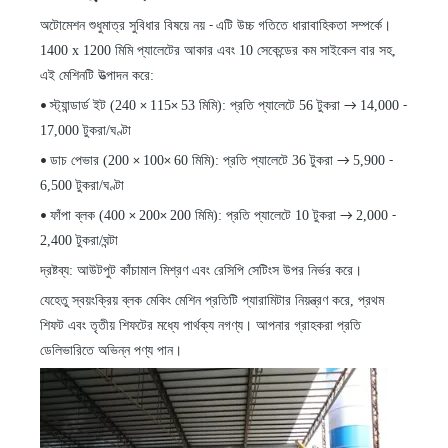
অটোমেশন শুধুমাত্র সুবিধার বিষয়ে নয়
এটি উচ্চ গতিতে ধারাবাহিকতা সম্পর্কে।
-
1400 x 1200 মিমি প্যালেটের আকার এবং 10 সেকেন্ডের কম সাইকেল বার সহ,
এই মেশিনটি উত্পাদন করে:
স্ট্যান্ডার্ড ইট (240
115
53 মিমি): প্রতি প্যালেটে 56 টুকরা
14,000
•
×
×
→
-
17,000 টুকরা/ঘণ্টা
ডাচ পেভার (200
100
60 মিমি): প্রতি প্যালেটে 36 টুকরা
5,900
•
×
×
→
-
6,500 টুকরা/ঘণ্টা
ফাঁপা ব্লক (400
200
200 মিমি): প্রতি প্যালেটে 10 টুকরা
2,000
•
×
×
→
-
2,400 টুকরা/ঘন্টা
দ্রষ্টব্য: আউটপুট কাঁচামাল মিশ্রণ এবং রেসিপি সেটিংস উপর নির্ভর করে।
যেহেতু স্বয়ংক্রিয় ব্লক মেকিং মেশিন প্রতিটি প্যারামিটার নিয়ন্ত্রণ করে, প্রথম
শিফট এবং তৃতীয় শিফটের মধ্যে পার্থক্য নগণ্য। আপনার গ্রাহকরা প্রতি
ডেলিভারিতে অভিন্ন পণ্য পান।