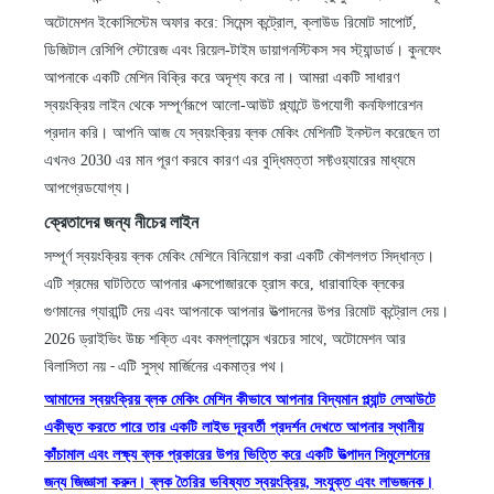
অটোমেশন ইকোসিস্টেম অফার করে: সিমেন্স কন্ট্রোল, ক্লাউড রিমোট সাপোর্ট,
ডিজিটাল রেসিপি স্টোরেজ এবং রিয়েল-টাইম ডায়াগনস্টিকস সব স্ট্যান্ডার্ড। কুনফেং
আপনাকে একটি মেশিন বিক্রি করে অদৃশ্য করে না। আমরা একটি সাধারণ
স্বয়ংক্রিয় লাইন থেকে সম্পূর্ণরূপে আলো-আউট প্ল্যান্টে উপযোগী কনফিগারেশন
প্রদান করি। আপনি আজ যে স্বয়ংক্রিয় ব্লক মেকিং মেশিনটি ইনস্টল করেছেন তা
এখনও 2030 এর মান পূরণ করবে
কারণ
এর বুদ্ধিমত্তা সফ্টওয়্যারের মাধ্যমে
আপগ্রেডযোগ্য।
ক্রেতাদের জন্য নীচের লাইন
সম্পূর্ণ স্বয়ংক্রিয় ব্লক মেকিং মেশিনে বিনিয়োগ করা একটি কৌশলগত সিদ্ধান্ত।
এটি শ্রমের ঘাটতিতে আপনার এক্সপোজারকে হ্রাস করে, ধারাবাহিক ব্লকের
গুণমানের গ্যারান্টি দেয় এবং আপনাকে আপনার উত্পাদনের উপর রিমোট কন্ট্রোল দেয়।
2026 ড্রাইভিং উচ্চ শক্তি এবং কমপ্লায়েন্স খরচের সাথে, অটোমেশন আর
বিলাসিতা নয়
এটি সুস্থ মার্জিনের একমাত্র পথ।
-
আমাদের স্বয়ংক্রিয় ব্লক মেকিং মেশিন কীভাবে আপনার বিদ্যমান প্ল্যান্ট লেআউটে
একীভূত করতে পারে তার একটি লাইভ দূরবর্তী প্রদর্শন দেখতে আপনার স্থানীয়
কাঁচামাল এবং লক্ষ্য ব্লক প্রকারের উপর ভিত্তি করে একটি উত্পাদন সিমুলেশনের
জন্য জিজ্ঞাসা করুন। ব্লক তৈরির ভবিষ্যত স্বয়ংক্রিয়, সংযুক্ত এবং লাভজনক।