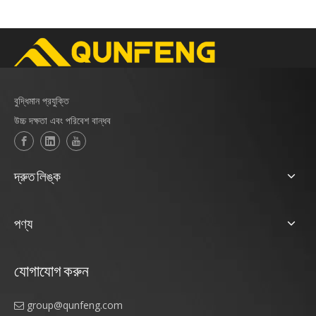
বুদ্ধিমান প্রযুক্তি
উচ্চ দক্ষতা এবং পরিবেশ বান্ধব
দ্রুত লিঙ্ক
পণ্য
যোগাযোগ করুন
group@qunfeng.com
