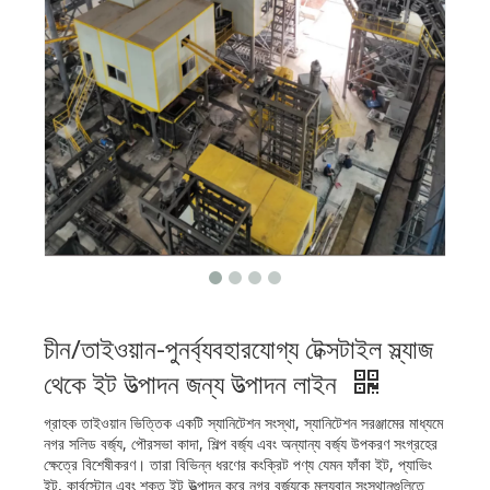
চীন/তাইওয়ান-পুনর্ব্যবহারযোগ্য টেক্সটাইল স্ল্যাজ
থেকে ইট উত্পাদন জন্য উত্পাদন লাইন
গ্রাহক তাইওয়ান ভিত্তিক একটি স্যানিটেশন সংস্থা, স্যানিটেশন সরঞ্জামের মাধ্যমে
নগর সলিড বর্জ্য, পৌরসভা কাদা, শিল্প বর্জ্য এবং অন্যান্য বর্জ্য উপকরণ সংগ্রহের
ক্ষেত্রে বিশেষীকরণ। তারা বিভিন্ন ধরণের কংক্রিট পণ্য যেমন ফাঁকা ইট, প্যাভিং
ইট, কার্বস্টোন এবং শক্ত ইট উত্পাদন করে নগর বর্জ্যকে মূল্যবান সংস্থানগুলিতে