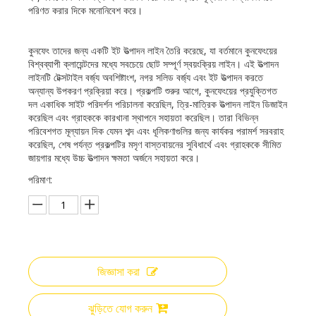
পরিণত করার দিকে মনোনিবেশ করে।
কুনফেং তাদের জন্য একটি ইট উত্পাদন লাইন তৈরি করেছে, যা বর্তমানে কুনফেংয়ের
বিশ্বব্যাপী ক্লায়েন্টদের মধ্যে সবচেয়ে ছোট সম্পূর্ণ স্বয়ংক্রিয় লাইন। এই উত্পাদন
লাইনটি টেক্সটাইল বর্জ্য অবশিষ্টাংশ, নগর সলিড বর্জ্য এবং ইট উত্পাদন করতে
অন্যান্য উপকরণ প্রক্রিয়া করে। প্রকল্পটি শুরুর আগে, কুনফেংয়ের প্রযুক্তিগত
দল একাধিক সাইট পরিদর্শন পরিচালনা করেছিল, ত্রি-মাত্রিক উত্পাদন লাইন ডিজাইন
করেছিল এবং গ্রাহককে কারখানা স্থাপনে সহায়তা করেছিল। তারা বিভিন্ন
পরিবেশগত মূল্যায়ন দিক যেমন শব্দ এবং ধূলিকণাগুলির জন্য কার্যকর পরামর্শ সরবরাহ
করেছিল, শেষ পর্যন্ত প্রকল্পটির মসৃণ বাস্তবায়নের সুবিধার্থে এবং গ্রাহককে সীমিত
জায়গার মধ্যে উচ্চ উত্পাদন ক্ষমতা অর্জনে সহায়তা করে।
পরিমাণ:
জিজ্ঞাসা করা
ঝুড়িতে যোগ করুন