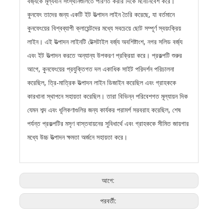
বর্জ্যকে মূল্যবান সংস্থানগুলিতে পরিণত করার দিকে মনোনিবেশ করে।
কুনফেং তাদের জন্য একটি ইট উত্পাদন লাইন তৈরি করেছে, যা বর্তমানে
কুনফেংয়ের বিশ্বব্যাপী ক্লায়েন্টদের মধ্যে সবচেয়ে ছোট সম্পূর্ণ স্বয়ংক্রিয়
লাইন। এই উত্পাদন লাইনটি টেক্সটাইল বর্জ্য অবশিষ্টাংশ, নগর সলিড বর্জ্য
এবং ইট উত্পাদন করতে অন্যান্য উপকরণ প্রক্রিয়া করে। প্রকল্পটি শুরুর
আগে, কুনফেংয়ের প্রযুক্তিগত দল একাধিক সাইট পরিদর্শন পরিচালনা
করেছিল, ত্রি-মাত্রিক উত্পাদন লাইন ডিজাইন করেছিল এবং গ্রাহককে
কারখানা স্থাপনে সহায়তা করেছিল। তারা বিভিন্ন পরিবেশগত মূল্যায়ন দিক
যেমন শব্দ এবং ধূলিকণাগুলির জন্য কার্যকর পরামর্শ সরবরাহ করেছিল, শেষ
পর্যন্ত প্রকল্পটির মসৃণ বাস্তবায়নের সুবিধার্থে এবং গ্রাহককে সীমিত জায়গার
মধ্যে উচ্চ উত্পাদন ক্ষমতা অর্জনে সহায়তা করে।
আগে:
পরবর্তী: