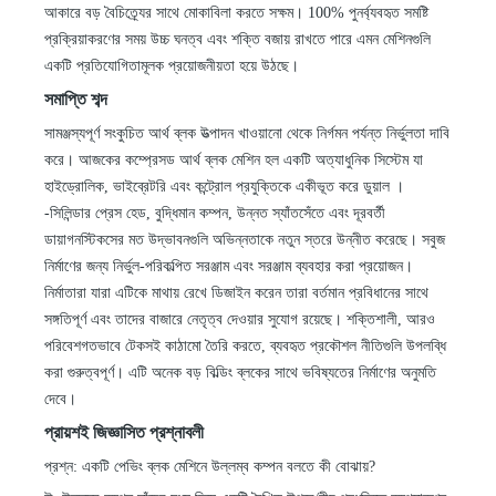
আকারে বড় বৈচিত্র্যের সাথে মোকাবিলা করতে সক্ষম। 100% পুনর্ব্যবহৃত সমষ্টি
প্রক্রিয়াকরণের সময় উচ্চ ঘনত্ব এবং শক্তি বজায় রাখতে পারে এমন মেশিনগুলি
একটি প্রতিযোগিতামূলক প্রয়োজনীয়তা হয়ে উঠছে।
সমাপ্তি শব্দ
সামঞ্জস্যপূর্ণ সংকুচিত আর্থ ব্লক উত্পাদন খাওয়ানো থেকে নির্গমন পর্যন্ত নির্ভুলতা দাবি
করে। আজকের
কম্প্রেসড আর্থ ব্লক মেশিন হল একটি অত্যাধুনিক সিস্টেম যা
হাইড্রোলিক, ভাইব্রেটরি এবং কন্ট্রোল প্রযুক্তিকে একীভূত করে ডুয়াল
।
-
সিলিন্ডার প্রেস হেড, বুদ্ধিমান কম্পন, উন্নত স্যাঁতসেঁতে এবং দূরবর্তী
ডায়াগনস্টিকসের মত উদ্ভাবনগুলি অভিন্নতাকে নতুন স্তরে উন্নীত করেছে। সবুজ
নির্মাণের জন্য নির্ভুল-পরিকল্পিত সরঞ্জাম এবং সরঞ্জাম ব্যবহার করা প্রয়োজন।
নির্মাতারা যারা এটিকে মাথায় রেখে ডিজাইন করেন তারা বর্তমান প্রবিধানের সাথে
সঙ্গতিপূর্ণ এবং তাদের বাজারে নেতৃত্ব দেওয়ার সুযোগ রয়েছে। শক্তিশালী, আরও
পরিবেশগতভাবে টেকসই কাঠামো তৈরি করতে, ব্যবহৃত প্রকৌশল নীতিগুলি উপলব্ধি
করা গুরুত্বপূর্ণ। এটি অনেক বড় বিল্ডিং ব্লকের সাথে ভবিষ্যতের নির্মাণের অনুমতি
দেবে।
প্রায়শই জিজ্ঞাসিত প্রশ্নাবলী
প্রশ্ন: একটি পেভিং ব্লক মেশিনে উল্লম্ব কম্পন বলতে কী বোঝায়?