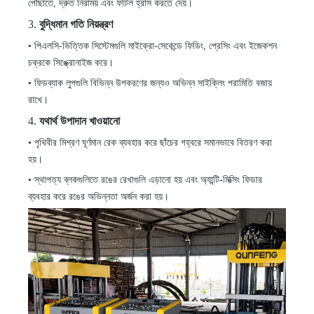
পৌঁছাতে, দ্রুত নিরাময় এবং ফাটল হ্রাস করতে দেয়।
3.
বুদ্ধিমান গতি নিয়ন্ত্রণ
•
পিএলসি-ভিত্তিক সিস্টেমগুলি মাইক্রো-সেকেন্ডে ফিডিং, প্রেসিং এবং ইজেকশন
চক্রকে সিঙ্ক্রোনাইজ করে।
•
ফিডব্যাক লুপগুলি বিভিন্ন উপকরণের জন্যও অভিন্ন সাইক্লিং পরামিতি বজায়
রাখে।
4.
যথার্থ উপাদান খাওয়ানো
•
পৃথিবীর মিশ্রণ ঘূর্ণমান রেক ব্যবহার করে ছাঁচের গহ্বরে সমানভাবে বিতরণ করা
হয়।
•
স্থাপত্য ব্লকগুলিতে রঙের রেখাগুলি এড়ানো হয় এবং অ্যান্টি-মিক্সিং ফিডার
ব্যবহার করে রঙের অভিন্নতা অর্জন করা হয়।