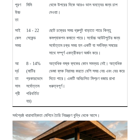
পূরণ
মিমি
থেকে উপরের দিকে আরও ভাল ঘনত্বের জন্য চাপ
উচ্চ
দেওয়া।
তা
সাই
14
-
22
ছোট চক্রের সময় থ্রুপুট বাড়াতে পারে কিন্তু
কেল
সেকেন্ড
কমপ্যাকশন কমাতে পারে। সর্বোচ্চ আউটপুটের জন্য
সময়
সর্বোত্তম চক্র সময় হল একটি যা সর্বনিম্ন সময়ের
সাথে সম্পূর্ণ একত্রীকরণ অর্জন করে।
আ
8
-
14%
অত্যধিক শুষ্ক ব্লকের কোন সমন্বয় নেই। অত্যধিক
র্দ্র
(মাটির
ভেজা ব্লক নিরাময় করতে বেশি সময় নেয় এবং বের করে
তা
প্রকারভেদে
দিতে পারে। একটি অবিচলিত মিশ্রণ বজায় রাখা
সাম
সর্বোত্তম
গুরুত্বপূর্ণ।
গ্রী
পরিবর্তিত
হয়)
সর্বশ্রেষ্ঠ ধারাবাহিকতা মেশিনে তৈরি নিয়ন্ত্রণ বুদ্ধি থেকে আসে।