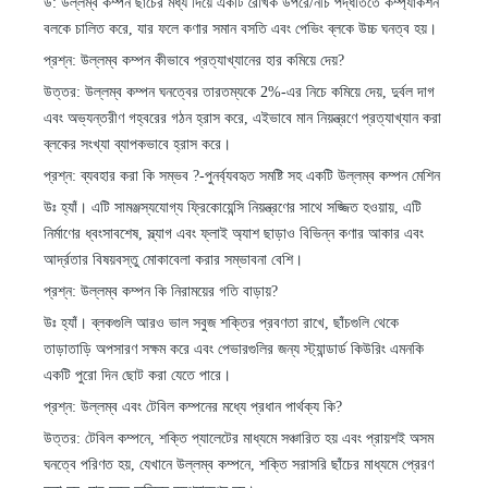
উ: উল্লম্ব কম্পন ছাঁচের মধ্য দিয়ে একটি রৈখিক উপরে/নীচ পদ্ধতিতে কম্প্যাকশন
বলকে চালিত করে, যার ফলে কণার সমান বসতি এবং পেভিং ব্লকে উচ্চ ঘনত্ব হয়।
প্রশ্ন: উল্লম্ব কম্পন কীভাবে প্রত্যাখ্যানের হার কমিয়ে দেয়?
উত্তর: উল্লম্ব কম্পন ঘনত্বের তারতম্যকে 2%-এর নিচে কমিয়ে দেয়, দুর্বল দাগ
এবং অভ্যন্তরীণ গহ্বরের গঠন হ্রাস করে, এইভাবে মান নিয়ন্ত্রণে প্রত্যাখ্যান করা
ব্লকের সংখ্যা ব্যাপকভাবে হ্রাস করে।
প্রশ্ন: ব্যবহার করা কি সম্ভব ?
-
পুনর্ব্যবহৃত সমষ্টি সহ একটি উল্লম্ব কম্পন মেশিন
উঃ হ্যাঁ। এটি সামঞ্জস্যযোগ্য ফ্রিকোয়েন্সি নিয়ন্ত্রণের সাথে সজ্জিত হওয়ায়, এটি
নির্মাণের ধ্বংসাবশেষ, স্ল্যাগ এবং ফ্লাই অ্যাশ ছাড়াও বিভিন্ন কণার আকার এবং
আর্দ্রতার বিষয়বস্তু মোকাবেলা করার সম্ভাবনা বেশি।
প্রশ্ন: উল্লম্ব কম্পন কি নিরাময়ের গতি বাড়ায়?
উঃ হ্যাঁ। ব্লকগুলি আরও ভাল সবুজ শক্তির প্রবণতা রাখে, ছাঁচগুলি থেকে
তাড়াতাড়ি অপসারণ সক্ষম করে এবং পেভারগুলির জন্য স্ট্যান্ডার্ড কিউরিং এমনকি
একটি পুরো দিন ছোট করা যেতে পারে।
প্রশ্ন: উল্লম্ব এবং টেবিল কম্পনের মধ্যে প্রধান পার্থক্য কি?
উত্তর: টেবিল কম্পনে, শক্তি প্যালেটের মাধ্যমে সঞ্চারিত হয় এবং প্রায়শই অসম
ঘনত্বে পরিণত হয়, যেখানে উল্লম্ব কম্পনে, শক্তি সরাসরি ছাঁচের মাধ্যমে প্রেরণ