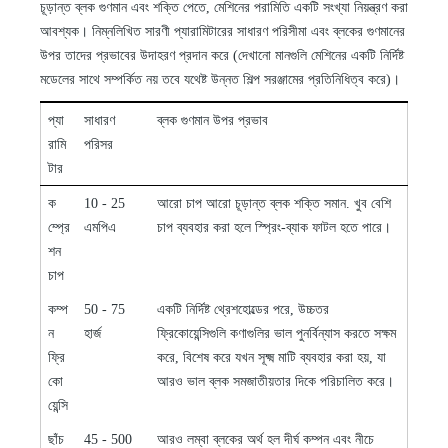
চূড়ান্ত ব্লক গুণমান এবং শক্তি পেতে, মেশিনের পরামিতি একটি সংখ্যা নিয়ন্ত্রণ করা
আবশ্যক। নিম্নলিখিত সারণী প্যারামিটারের সাধারণ পরিসীমা এবং ব্লকের গুণমানের
উপর তাদের প্রভাবের উদাহরণ প্রদান করে (দেখানো মানগুলি মেশিনের একটি নির্দিষ্ট
মডেলের সাথে সম্পর্কিত নয় তবে যথেষ্ট উন্নত শিল্প সরঞ্জামের প্রতিনিধিত্ব করে)।
প্যা
সাধারণ
ব্লক গুণমান উপর প্রভাব
রামি
পরিসর
টার
ক
10
-
25
আরো চাপ আরো চূড়ান্ত ব্লক শক্তি সমান. খুব বেশি
ম্প্রে
এমপিএ
চাপ ব্যবহার করা হলে স্প্রিং-ব্যাক ফাটল হতে পারে।
শন
চাপ
কম্প
50
-
75
একটি নির্দিষ্ট থ্রেশহোল্ডের পরে, উচ্চতর
ন
হার্জ
ফ্রিকোয়েন্সিগুলি কণাগুলির ভাল পুনর্বিন্যাস করতে সক্ষম
ফ্রি
করে, বিশেষ করে যখন সূক্ষ্ম মাটি ব্যবহার করা হয়, যা
কো
আরও ভাল ব্লক সমজাতীয়তার দিকে পরিচালিত করে।
য়েন্সি
ছাঁচ
45
-
500
আরও লম্বা ব্লকের অর্থ হল দীর্ঘ কম্পন এবং নীচে