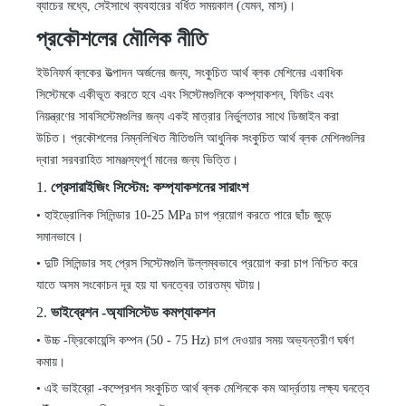
ব্যাচের মধ্যে, সেইসাথে ব্যবহারের বর্ধিত সময়কাল (যেমন, মাস)।
প্রকৌশলের মৌলিক নীতি
ইউনিফর্ম ব্লকের উত্পাদন অর্জনের জন্য, সংকুচিত আর্থ ব্লক মেশিনের একাধিক
সিস্টেমকে একীভূত করতে হবে এবং সিস্টেমগুলিকে কম্প্যাকশন, ফিডিং এবং
নিয়ন্ত্রণের সাবসিস্টেমগুলির জন্য একই মাত্রার নির্ভুলতার সাথে ডিজাইন করা
উচিত। প্রকৌশলের নিম্নলিখিত নীতিগুলি আধুনিক সংকুচিত আর্থ ব্লক মেশিনগুলির
দ্বারা সরবরাহিত সামঞ্জস্যপূর্ণ মানের জন্য ভিত্তি।
1.
প্রেসারাইজিং সিস্টেম: কম্প্যাকশনের সারাংশ
•
হাইড্রোলিক সিলিন্ডার 10-25 MPa চাপ প্রয়োগ করতে পারে ছাঁচ জুড়ে
সমানভাবে।
•
দুটি সিলিন্ডার সহ প্রেস সিস্টেমগুলি উল্লম্বভাবে প্রয়োগ করা চাপ নিশ্চিত করে
যাতে অসম সংকোচন দূর হয় যা ঘনত্বের তারতম্য ঘটায়।
2.
ভাইব্রেশন
-
অ্যাসিস্টেড কমপ্যাকশন
•
উচ্চ
-
ফ্রিকোয়েন্সি কম্পন (50
-
75 Hz) চাপ দেওয়ার সময় অভ্যন্তরীণ ঘর্ষণ
কমায়।
•
এই ভাইব্রো
-
কম্প্রেশন সংকুচিত আর্থ ব্লক মেশিনকে কম আর্দ্রতায় লক্ষ্য ঘনত্বে