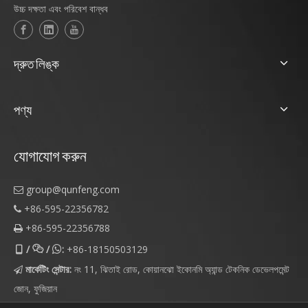
উচ্চ দক্ষতা এবং পরিবেশ বান্ধব
দ্রুত লিঙ্ক
পণ্য
যোগাযোগ করুন
group@qunfeng.com

+86-595-22356782

+86-595-22356788

/
/
:
+86-18150503129



মার্কেটিং সেন্টার:
নং 11, ঝিতাই রোড, কোয়ানঝো ইকোনমি অ্যান্ড টেকনিক ডেভেলপমেন্ট

জোন, ফুজিয়ান