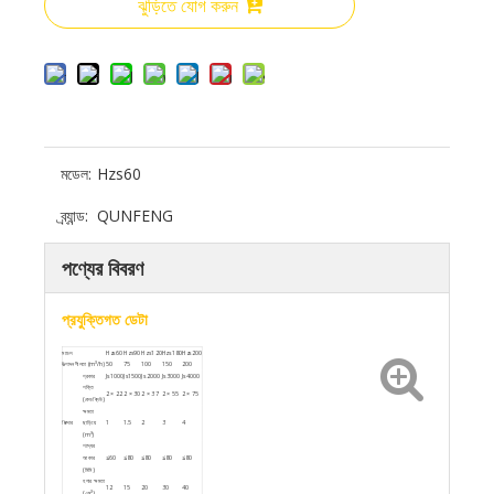
ঝুড়িতে যোগ করুন
মডেল:
Hzs60
ব্র্যান্ড:
QUNFENG
পণ্যের বিবরণ
প্রযুক্তিগত ডেটা
মডেল
Hzs60
Hzs90
Hzs120
Hzs180
Hzs200
উত্পাদনশীলতা (m³/h)
50
75
100
150
200
প্রকার
Js1000
Js1500
Js2000
Js3000
Js4000
শক্তি
2 × 22
2 × 30
2 × 37
2 × 55
2 × 75
(কেডব্লিউ)
ক্ষমতা
মিক্সার
ছাড়িয়ে
1
1.5
2
3
4
(m³)
শস্যের
আকার
≤60
≤80
≤80
≤80
≤80
(মিমি)
হপার ক্ষমতা
12
15
20
30
40
(এম³)