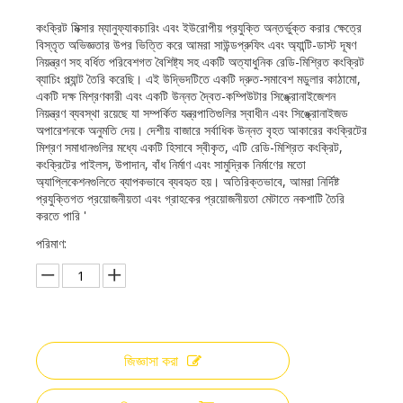
কংক্রিট মিক্সার ম্যানুফ্যাকচারিং এবং ইউরোপীয় প্রযুক্তি অন্তর্ভুক্ত করার ক্ষেত্রে
বিস্তৃত অভিজ্ঞতার উপর ভিত্তি করে আমরা সাউন্ডপ্রুফিং এবং অ্যান্টি-ডাস্ট দূষণ
নিয়ন্ত্রণ সহ বর্ধিত পরিবেশগত বৈশিষ্ট্য সহ একটি অত্যাধুনিক রেডি-মিশ্রিত কংক্রিট
ব্যাচিং প্ল্যান্ট তৈরি করেছি। এই উদ্ভিদটিতে একটি দ্রুত-সমাবেশ মডুলার কাঠামো,
একটি দক্ষ মিশ্রণকারী এবং একটি উন্নত দ্বৈত-কম্পিউটার সিঙ্ক্রোনাইজেশন
নিয়ন্ত্রণ ব্যবস্থা রয়েছে যা সম্পর্কিত যন্ত্রপাতিগুলির স্বাধীন এবং সিঙ্ক্রোনাইজড
অপারেশনকে অনুমতি দেয়। দেশীয় বাজারে সর্বাধিক উন্নত বৃহত আকারের কংক্রিটের
মিশ্রণ সমাধানগুলির মধ্যে একটি হিসাবে স্বীকৃত, এটি রেডি-মিশ্রিত কংক্রিট,
কংক্রিটের পাইলস, উপাদান, বাঁধ নির্মাণ এবং সামুদ্রিক নির্মাণের মতো
অ্যাপ্লিকেশনগুলিতে ব্যাপকভাবে ব্যবহৃত হয়। অতিরিক্তভাবে, আমরা নির্দিষ্ট
প্রযুক্তিগত প্রয়োজনীয়তা এবং গ্রাহকের প্রয়োজনীয়তা মেটাতে নকশাটি তৈরি
করতে পারি '
পরিমাণ:
জিজ্ঞাসা করা