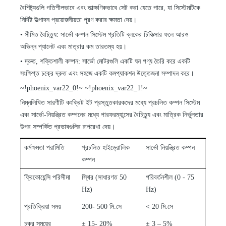
বৈশিষ্ট্যগুলি গতিশীলভাবে এবং তাত্ক্ষণিকভাবে সেট করা যেতে পারে, যা সিস্টেমটিকে
নির্দিষ্ট উত্পাদন প্রয়োজনীয়তা পূরণ করার ক্ষমতা দেয়।
•
সীমিত বৈচিত্র্য: সার্ভো কম্পন সিস্টেম প্রতিটি ব্লকের চিকিত্সার ফলে আরও
অভিন্ন প্যালেট এবং মাত্রার কম তারতম্য হয়।
•
দ্রুত, শক্তিশালী কম্পন: সার্ভো মোটরগুলি একটি ঘন পণ্য তৈরি করে একটি
সংক্ষিপ্ত চক্রে দ্রুত এবং সহজে একটি কমপ্যাকশন উত্তেজনা সম্পাদন করে।
~!phoenix_var22_0!~
~!phoenix_var22_1!~
নিম্নলিখিত সারণীটি কংক্রিট ইট প্রস্তুতকারকদের মধ্যে প্রচলিত কম্পন সিস্টেম
এবং সার্ভো-নিয়ন্ত্রিত কম্পনের মধ্যে পারফরম্যান্সের বৈচিত্র্য এবং মাত্রিক নির্ভুলতার
উপর সম্পর্কিত প্রভাবগুলির রূপরেখা দেয়।
কর্মক্ষমতা পরামিতি
প্রচলিত হাইড্রোলিক
সার্ভো নিয়ন্ত্রিত কম্পন
কম্পন
ফ্রিকোয়েন্সি পরিসীমা
স্থির (সাধারণত 50
পরিবর্তনশীল (0
-
75
Hz)
Hz)
প্রতিক্রিয়া সময়
200
-
500 মি.সে
< 20 মি.সে
চক্র সময়ের
±
15
-
20%
±
3
–
5%