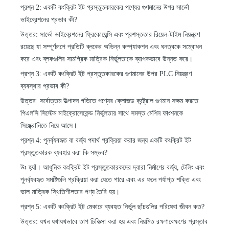
প্রশ্ন 2: একটি কংক্রিট ইট প্রস্তুতকারকের পণ্যের গুণমানের উপর সার্ভো
ভাইব্রেশনের প্রভাব কী?
উত্তর: সার্ভো ভাইব্রেশনের ফ্রিকোয়েন্সি এবং প্রশস্ততার রিয়েল-টাইম নিয়ন্ত্রণ
রয়েছে যা সম্পূর্ণরূপে প্রতিটি ব্লকের অভিন্ন কম্প্যাকশন এবং ঘনত্বকে সম্বোধন
করে এবং ব্লকগুলির সামগ্রিক মাত্রিক নির্ভুলতাকে ব্যাপকভাবে উন্নত করে।
প্রশ্ন 3: একটি কংক্রিট ইট প্রস্তুতকারকের গুণমানের উপর PLC নিয়ন্ত্রণ
ব্যবস্থার প্রভাব কী?
উত্তর: সর্বোত্তম উত্পাদন গতিতে পণ্যের ক্লোজড কন্ট্রোল গুণমান সক্ষম করতে
পিএলসি সিস্টেম মাইক্রোসেকেন্ড নির্ভুলতার সাথে সমস্ত মেশিন ফাংশনকে
সিঙ্ক্রোনিতে নিয়ে আসে।
প্রশ্ন 4: পুনর্ব্যবহৃত বা বর্জ্য পদার্থ প্রক্রিয়া করার জন্য একটি কংক্রিট ইট
প্রস্তুতকারক ব্যবহার করা কি সম্ভব?
উঃ হ্যাঁ। আধুনিক কংক্রিট ইট প্রস্তুতকারকদের দ্বারা নির্মাণের বর্জ্য, টেলিং এবং
পুনর্ব্যবহৃত সমষ্টিগুলি প্রক্রিয়া করা যেতে পারে এবং এর ফলে পর্যাপ্ত শক্তি এবং
ভাল মাত্রিক স্থিতিশীলতার পণ্য তৈরি হয়।
প্রশ্ন 5: একটি কংক্রিট ইট মেকারে ব্যবহৃত নির্ভুল ছাঁচগুলির পরিষেবা জীবন কত?
উত্তর: যখন যথাযথভাবে তাপ চিকিত্সা করা হয় এবং নিয়মিত রক্ষণাবেক্ষণের প্রস্তাব