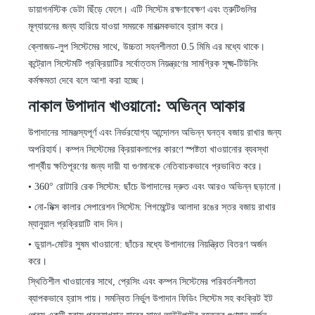
ডায়াগনস্টিক ডেটা ছিঁড়ে ফেলে। এটি সিস্টেম রক্ষণাবেক্ষণ এবং ত্রুটিগুলির
মূল্যায়নের জন্য হারিয়ে যাওয়া সময়কে মারাত্মকভাবে হ্রাস করে।
ক্লোজড-লুপ সিস্টেমের সাথে, উচ্চতা সহনশীলতা 0.5 মিমি এর মধ্যে থাকে।
কন্ট্রোল সিস্টেমটি প্রক্রিয়াটির সর্বোত্তম নিয়ন্ত্রণের সামগ্রিক সূক্ষ্ম-টিউনিং
কর্মক্ষমতা দেবে বলে আশা করা হচ্ছে।
নাকাল উপাদান খাওয়ানো: অভিন্ন আকার
উপাদানের সামঞ্জস্যপূর্ণ এবং নির্ভরযোগ্য আন্দোলন অভিন্ন ঘনত্ব বজায় রাখার জন্য
অপরিহার্য। কম্পন সিস্টেমের ক্রিয়াকলাপের কারণে স্পষ্টতা খাওয়ানোর ব্যবস্থা
পার্শ্বীয় ক্ষতিপূরণের জন্য দায়ী যা গুণমানকে নেতিবাচকভাবে প্রভাবিত করে।
•
360
°
রোটারি রেক সিস্টেম: ছাঁচে উপাদানের দ্রুত এবং আরও অভিন্ন ছড়ানো।
•
নো-মিক্স কালার সেপারেশন সিস্টেম: পিগমেন্টের আলাদা রঙের স্তর বজায় রাখার
ম্যানুয়াল প্রক্রিয়াটি বাদ দিন।
•
ডুয়াল-মোটর সুষম খাওয়ানো: ছাঁচের মধ্যে উপাদানের নিয়ন্ত্রিত বিতরণ অর্জন
করে।
স্থিতিশীল খাওয়ানোর সাথে, প্রেসিং এবং কম্পন সিস্টেমের পরিবর্তনশীলতা
ব্যাপকভাবে হ্রাস পায়। সমন্বিত নির্ভুল উপাদান ফিডিং সিস্টেম সহ কংক্রিট ইট