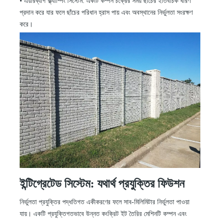
•
এয়ারব্যাগ ক্ল্যাম্পিং সিস্টেম: একটি কম্পন চক্রের সময় ছাঁচের ইতিবাচক ধারণ
প্রদান করে যার ফলে ছাঁচের পরিধান হ্রাস পায় এবং অবস্থানের নির্ভুলতা সংরক্ষণ
করে।
ইন্টিগ্রেটেড সিস্টেম: যথার্থ প্রযুক্তির ফিউশন
নির্ভুলতা প্রযুক্তির পদ্ধতিগত একীকরণের ফলে সাব-মিলিমিটার নির্ভুলতা পাওয়া
যায়। একটি প্রযুক্তিগতভাবে উন্নত কংক্রিট ইট তৈরির মেশিনটি কম্পন এবং