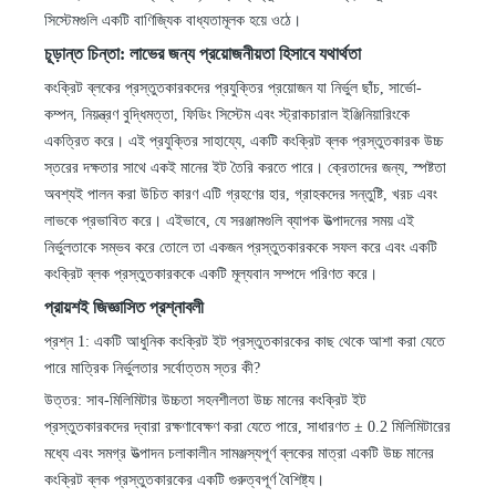
সিস্টেমগুলি একটি বাণিজ্যিক বাধ্যতামূলক হয়ে ওঠে।
চূড়ান্ত চিন্তা: লাভের জন্য প্রয়োজনীয়তা হিসাবে যথার্থতা
কংক্রিট ব্লকের প্রস্তুতকারকদের প্রযুক্তির প্রয়োজন যা নির্ভুল ছাঁচ, সার্ভো-
কম্পন, নিয়ন্ত্রণ বুদ্ধিমত্তা, ফিডিং সিস্টেম এবং স্ট্রাকচারাল ইঞ্জিনিয়ারিংকে
একত্রিত করে। এই প্রযুক্তির সাহায্যে, একটি কংক্রিট ব্লক প্রস্তুতকারক উচ্চ
স্তরের দক্ষতার সাথে একই মানের ইট তৈরি করতে পারে। ক্রেতাদের জন্য, স্পষ্টতা
অবশ্যই পালন করা উচিত কারণ এটি গ্রহণের হার, গ্রাহকদের সন্তুষ্টি, খরচ এবং
লাভকে প্রভাবিত করে। এইভাবে, যে সরঞ্জামগুলি ব্যাপক উত্পাদনের সময় এই
নির্ভুলতাকে সম্ভব করে তোলে তা একজন প্রস্তুতকারককে সফল করে এবং একটি
কংক্রিট ব্লক প্রস্তুতকারককে একটি মূল্যবান সম্পদে পরিণত করে।
প্রায়শই জিজ্ঞাসিত প্রশ্নাবলী
প্রশ্ন 1: একটি আধুনিক কংক্রিট ইট প্রস্তুতকারকের কাছ থেকে আশা করা যেতে
পারে মাত্রিক নির্ভুলতার সর্বোত্তম স্তর কী?
উত্তর: সাব-মিলিমিটার উচ্চতা সহনশীলতা উচ্চ মানের কংক্রিট ইট
প্রস্তুতকারকদের দ্বারা রক্ষণাবেক্ষণ করা যেতে পারে, সাধারণত
±
0.2 মিলিমিটারের
মধ্যে এবং সমগ্র উত্পাদন চলাকালীন সামঞ্জস্যপূর্ণ ব্লকের মাত্রা একটি উচ্চ মানের
কংক্রিট ব্লক প্রস্তুতকারকের একটি গুরুত্বপূর্ণ বৈশিষ্ট্য।