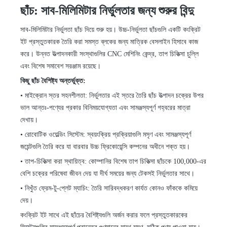
ছাঁচ: সাব-মিলিমিটার নির্ভুলতার জন্য শুরুর বিন্দু
সাব-মিলিমিটার নির্ভুলতা ছাঁচ দিয়ে শুরু হয়। উচ্চ-নির্ভুলতা ছাঁচগুলি একটি কংক্রিট
ইট প্রস্তুতকারক তৈরি করা সমস্ত ব্লকের জন্য মাত্রিক বেসলাইন হিসাবে কাজ
করে। উন্নত উত্পাদনকারী সংস্থাগুলির CNC মেশিনিং কেন্দ্র, তাপ চিকিত্সা চুল্লি
এবং বিশেষ সমাবেশ সরঞ্জাম রয়েছে।
কিছু ছাঁচ বৈশিষ্ট্য অন্তর্ভুক্ত:
•
মাইক্রোন স্তর সহনশীলতা: নির্ভুলতার এই স্তরে তৈরি ছাঁচ উত্পাদন চক্রের উপর
ভাল আন্তঃ-পণ্যের প্রকার বিনিময়যোগ্যতা এবং সামঞ্জস্যপূর্ণ গহ্বরের মাত্রা
দেখায়।
•
রোবোটিক ওয়েল্ডিং সিস্টেম: স্বয়ংক্রিয় প্রক্রিয়াগুলি মসৃণ এবং সামঞ্জস্যপূর্ণ
জয়েন্টগুলি তৈরি করে যা বারবার উচ্চ ফ্রিকোয়েন্সি কম্পনের অধীনে শক্ত হয়।
•
তাপ-চিকিত্সা করা স্থায়িত্ব: কোম্পানির
বিশেষ
তাপ চিকিত্সা ছাঁচকে 100,000-এর
বেশি চক্রের পরিষেবা জীবন দেয় যা দীর্ঘ সময়ের জন্য টেকসই নির্ভুলতার সাথে।
•
নিখুঁত ফ্রেম-টু-প্লেট ম্যাচিং: তৈরি সারিবদ্ধকরণ কার্যত কোনও ফাঁককে কমিয়ে
দেয়।
কংক্রিট ইট সাথে এই ছাঁচের বৈশিষ্ট্যগুলি অর্জন করার ফলে
প্রস্তুতকারকের