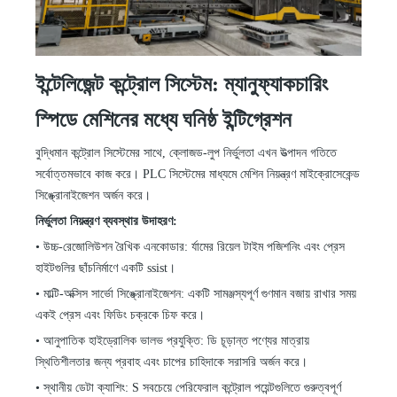
ইন্টেলিজেন্ট কন্ট্রোল সিস্টেম: ম্যানুফ্যাকচারিং
স্পিডে মেশিনের মধ্যে ঘনিষ্ঠ ইন্টিগ্রেশন
বুদ্ধিমান কন্ট্রোল সিস্টেমের সাথে, ক্লোজড-লুপ নির্ভুলতা এখন উত্পাদন গতিতে
সর্বোত্তমভাবে কাজ করে। PLC সিস্টেমের মাধ্যমে মেশিন নিয়ন্ত্রণ মাইক্রোসেকেন্ড
সিঙ্ক্রোনাইজেশন অর্জন করে।
নির্ভুলতা নিয়ন্ত্রণ ব্যবস্থার উদাহরণ:
•
উচ্চ-রেজোলিউশন রৈখিক এনকোডার:
র্যামের রিয়েল টাইম পজিশনিং এবং প্রেস
হাইটগুলির ছাঁচনির্মাণে
একটি ssist।
•
মাল্টি-অক্সিস সার্ভো সিঙ্ক্রোনাইজেশন:
একটি
সামঞ্জস্যপূর্ণ গুণমান বজায় রাখার সময়
একই প্রেস এবং ফিডিং চক্রকে চিফ করে।
•
আনুপাতিক হাইড্রোলিক ভালভ প্রযুক্তি:
ডি
চূড়ান্ত পণ্যের মাত্রায়
স্থিতিশীলতার জন্য প্রবাহ এবং চাপের চাহিদাকে সরাসরি অর্জন করে।
•
স্থানীয় ডেটা ক্যাশিং:
S
সবচেয়ে পেরিফেরাল কন্ট্রোল পয়েন্টগুলিতে গুরুত্বপূর্ণ