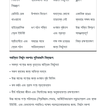
পিএলসি
অ্যাডজাস্ট করে
উচ্চতা নির্ভুলতা
স্ক্র্যাপ
নিয়ন্ত্রণ
রোটারি রেক
উপাদান বিতরণ
ঘনত্বের কোনো
একাধিক রঙের
খাওয়ানো
তারতম্য নেই
ব্যবহার সক্ষম করে
হাইড্রোলিক
গুণ গঠন শক্তি
গুণমান পৃষ্ঠতল
উচ্চ শক্তি মিশ্রণ
প্রেস ইউনিট
এবং প্রান্ত
সামঞ্জস্যপূর্ণ
স্যাঁতসেঁতে এবং
সময়ের সাথে
লক্ষ লক্ষ চক্রের
নিম্ন রক্ষণাবেক্ষণ
ফ্রেম গঠন
সারিবদ্ধকরণ
জন্য নির্ভুলতা
সমন্বিত নির্ভুল নকশার সুবিধাগুলি নিম্নরূপ:
•
সমস্ত পণ্যের জন্য বৃহত্তর মাত্রিক নির্ভুলতা
•
সকল ব্লকের জন্য অভিন্ন ঘনত্ব
•
উচ্চ মানের পণ্যের জন্য গুণমান পৃষ্ঠ ফিনিস
•
কম বর্জ্য এবং হ্রাস পণ্য প্রত্যাখ্যান
•
দীর্ঘ পরিষেবা জীবন এবং সিস্টেমের জন্য অনুমানযোগ্য রক্ষণাবেক্ষণ
উচ্চ মানের পণ্য পরিসরের (প্রিমিয়াম পেভার, আর্কিটেকচারাল ল্যান্ডস্কেপ এবং ব্লক
ইউনিট, এবং ভেদযোগ্য প্যাভিং) লক্ষ্যে প্রস্তুতকারকদের জন্য, নির্ভুল নকশা