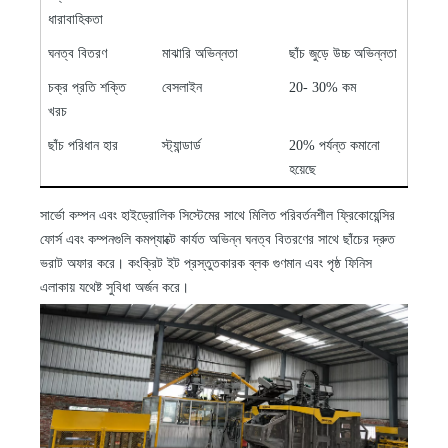
ধারাবাহিকতা
ঘনত্ব বিতরণ
মাঝারি অভিন্নতা
ছাঁচ জুড়ে উচ্চ অভিন্নতা
চক্র প্রতি শক্তি
বেসলাইন
20
-
30% কম
খরচ
ছাঁচ পরিধান হার
স্ট্যান্ডার্ড
20% পর্যন্ত কমানো
হয়েছে
সার্ভো কম্পন এবং হাইড্রোলিক সিস্টেমের সাথে মিলিত পরিবর্তনশীল ফ্রিকোয়েন্সির
ফোর্স এবং কম্পনগুলি কমপ্যাক্টে কার্যত অভিন্ন ঘনত্ব বিতরণের সাথে ছাঁচের দ্রুত
ভরাট অফার করে। কংক্রিট ইট প্রস্তুতকারক ব্লক গুণমান এবং পৃষ্ঠ ফিনিস
এলাকায় যথেষ্ট সুবিধা অর্জন করে।