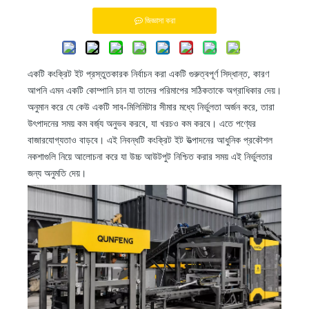
জিজ্ঞাসা করা
একটি কংক্রিট ইট প্রস্তুতকারক নির্বাচন করা একটি গুরুত্বপূর্ণ সিদ্ধান্ত, কারণ
আপনি এমন একটি কোম্পানি চান যা তাদের পরিমাপের সঠিকতাকে অগ্রাধিকার দেয়।
অনুমান করে যে কেউ একটি সাব-মিলিমিটার সীমার মধ্যে নির্ভুলতা অর্জন করে, তারা
উৎপাদনের সময় কম বর্জ্য অনুভব করবে, যা খরচও কম করবে। এতে পণ্যের
বাজারযোগ্যতাও বাড়বে। এই নিবন্ধটি কংক্রিট ইট উত্পাদনের আধুনিক প্রকৌশল
নকশাগুলি নিয়ে আলোচনা করে যা উচ্চ আউটপুট নিশ্চিত করার সময় এই নির্ভুলতার
জন্য অনুমতি দেয়।