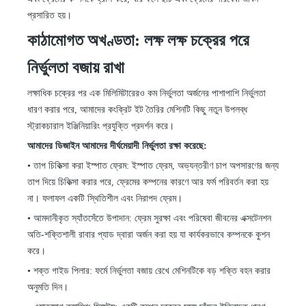
প্রসারিত হয়।
কাঠামোগত অখণ্ডতা: লক্ষ লক্ষ চক্রের পরে
নির্ভুলতা বজায় রাখা
লক্ষাধিক চক্রের পর এক মিলিমিটারেরও কম নির্ভুলতা অর্জনের পাশাপাশি নির্ভুলতা
ধারণ করার পরে, আমাদের কংক্রিট ইট তৈরির মেশিনটি কিছু নতুন উপলব্ধ
স্ট্রাকচারাল ইঞ্জিনিয়ারিং প্রযুক্তি প্রদর্শন করে।
আমাদের ডিজাইন আমাদের দীর্ঘমেয়াদী নির্ভুলতা রক্ষা করেছে:
•
তাপ চিকিত্সা করা ইস্পাত ফ্রেম: ইস্পাত ফ্রেম, অভ্যন্তরীণ চাপ অপসারণের জন্য
তাপ দিয়ে চিকিত্সা করার পরে, ফ্রেমের কম্পনের কারণে আর ফর্ম পরিবর্তন করা হয়
না। ফলাফল একটি স্থিতিশীল এবং নিরাপদ ফ্রেম।
•
আমদানীকৃত স্যাঁতসেঁতে উপাদান: ফ্রেম সুরক্ষা এবং পরিষেবা জীবনের এক্সটেনশন
অতি-শক্তিশালী রাবার প্যাড দ্বারা অর্জন করা হয় যা কার্যকরভাবে কম্পনকে কুশন
করে।
•
শক্ত গাইড পিলার: ফর্মে নির্ভুলতা বজায় রেখে মেশিনটিকে বড় শক্তি বহন করার
অনুমতি দিন।