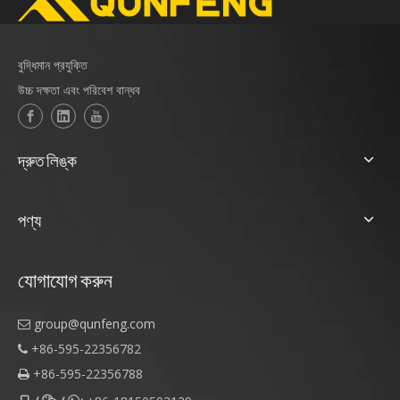
বুদ্ধিমান প্রযুক্তি
উচ্চ দক্ষতা এবং পরিবেশ বান্ধব
দ্রুত লিঙ্ক
পণ্য
যোগাযোগ করুন
group@qunfeng.com

+86-595-22356782

+86-595-22356788
