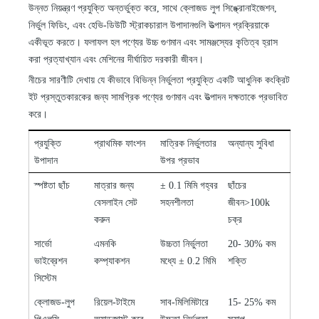
উন্নত নিয়ন্ত্রণ প্রযুক্তি অন্তর্ভুক্ত করে, সাথে ক্লোজড লুপ সিঙ্ক্রোনাইজেশন,
নির্ভুল ফিডিং, এবং হেভি-ডিউটি ​​স্ট্রাকচারাল উপাদানগুলি উত্পাদন প্রক্রিয়াকে
একীভূত করতে। ফলাফল হল পণ্যের উচ্চ গুণমান এবং সামঞ্জস্যের কৃতিত্ব হ্রাস
করা প্রত্যাখ্যান এবং মেশিনের দীর্ঘায়িত দরকারী জীবন।
নীচের সারণীটি দেখায় যে কীভাবে বিভিন্ন নির্ভুলতা প্রযুক্তি একটি আধুনিক কংক্রিট
ইট প্রস্তুতকারকের জন্য সামগ্রিক পণ্যের গুণমান এবং উত্পাদন দক্ষতাকে প্রভাবিত
করে।
প্রযুক্তি
প্রাথমিক ফাংশন
মাত্রিক নির্ভুলতার
অন্যান্য সুবিধা
উপাদান
উপর প্রভাব
স্পষ্টতা ছাঁচ
মাত্রার জন্য
±
0.1 মিমি গহ্বর
ছাঁচের
বেসলাইন সেট
সহনশীলতা
জীবন>100k
করুন
চক্র
সার্ভো
এমনকি
উচ্চতা নির্ভুলতা
20
-
30% কম
ভাইব্রেশন
কম্প্যাকশন
মধ্যে
±
0.2 মিমি
শক্তি
সিস্টেম
ক্লোজড-লুপ
রিয়েল-টাইমে
সাব-মিলিমিটারে
15
-
25% কম