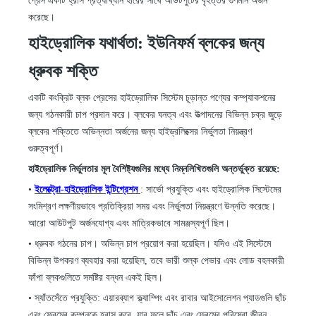
প্রেস একটি হ্রাস প্রত্যাখ্যান হারের সাথে আউটপুটের বৃহত্তর গুণমান অর্জন
করেছে।
হাইড্রোলিক যথার্থতা: ইউনিফর্ম ব্লকের জন্য
ধ্রুবক শক্তি
একটি কংক্রিট ব্লক প্রেসের হাইড্রোলিক সিস্টেম চূড়ান্ত পণ্যের কম্প্যাকশনের
জন্য গঠনকারী চাপ প্রদান করে। ব্লকের ঘনত্ব এবং উত্পাদনের বিভিন্ন চক্র জুড়ে
ব্লকের শক্তিতে অভিন্নতা অর্জনের জন্য হাইড্রলিক্সের নির্ভুলতা নিয়ন্ত্রণ
গুরুত্বপূর্ণ।
হাইড্রোলিক নির্ভুলতার মূল বৈশিষ্ট্যগুলির মধ্যে নিম্নলিখিতগুলি অন্তর্ভুক্ত রয়েছে:
•
ইলেক্ট্রো-হাইড্রোলিক ইন্টিগ্রেশন
: সার্ভো প্রযুক্তি এবং হাইড্রোলিক সিস্টেমের
সংমিশ্রণ লক্ষণীয়ভাবে প্রতিক্রিয়া সময় এবং নির্ভুলতা নিয়ন্ত্রণে উন্নতি করেছে।
আরো আউটপুট অর্জনযোগ্য এবং মাত্রিকভাবে সামঞ্জস্যপূর্ণ ছিল।
•
ধ্রুবক গঠনের চাপ। অভিন্ন চাপ প্রয়োগ করা হয়েছিল। যদিও এই সিস্টেমে
বিভিন্ন উপকরণ ব্যবহার করা হয়েছিল, তবে ভারী শুল্ক পেভার এবং লোড বহনকারী
ফাঁপা ব্লকগুলিতে সমষ্টির বন্ধন একই ছিল।
•
স্যাঁতসেঁতে প্রযুক্তি: এয়ারব্যাগ ক্ল্যাম্পিং এবং রাবার আইসোলেশন প্যাডগুলি ছাঁচ
এবং ফ্রেমের কম্পনকে হ্রাস করে, যার ফলে ছাঁচ এবং ফ্রেমের পরিষেবা জীবন