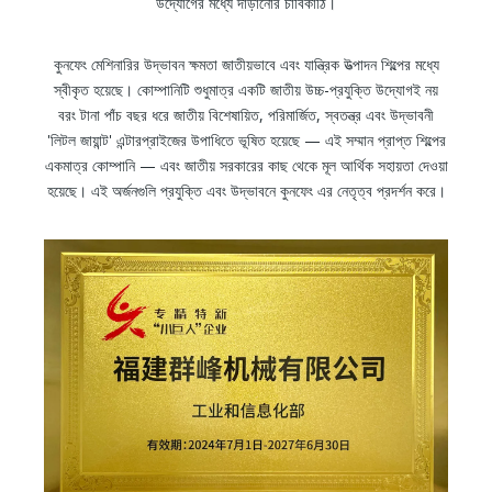
উদ্যোগের মধ্যে দাঁড়ানোর চাবিকাঠি।
কুনফেং মেশিনারির উদ্ভাবন ক্ষমতা জাতীয়ভাবে এবং যান্ত্রিক উত্পাদন শিল্পের মধ্যে
স্বীকৃত হয়েছে। কোম্পানিটি শুধুমাত্র একটি জাতীয় উচ্চ-প্রযুক্তি উদ্যোগই নয়
বরং টানা পাঁচ বছর ধরে জাতীয় বিশেষায়িত, পরিমার্জিত, স্বতন্ত্র এবং উদ্ভাবনী
'লিটল জায়ান্ট' এন্টারপ্রাইজের উপাধিতে ভূষিত হয়েছে — এই সম্মান প্রাপ্ত শিল্পের
একমাত্র কোম্পানি — এবং জাতীয় সরকারের কাছ থেকে মূল আর্থিক সহায়তা দেওয়া
হয়েছে। এই অর্জনগুলি প্রযুক্তি এবং উদ্ভাবনে কুনফেং এর নেতৃত্ব প্রদর্শন করে।