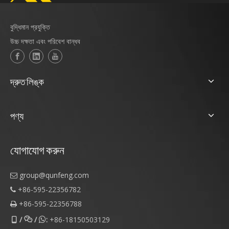
বুদ্ধিমান প্রযুক্তি
উচ্চ দক্ষতা এবং পরিবেশ বান্ধব
দ্রুত লিঙ্ক
পণ্য
যোগাযোগ করুন
group@qunfeng.com

+86-595-22356782

+86-595-22356788

/
/
:
+86-18150503129


