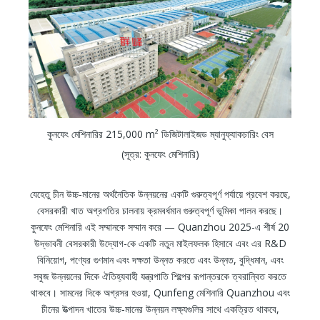
কুনফেং মেশিনারির 215,000 m² ডিজিটালাইজড ম্যানুফ্যাকচারিং বেস
(সূত্র: কুনফেং মেশিনারি)
যেহেতু চীন উচ্চ-মানের অর্থনৈতিক উন্নয়নের একটি গুরুত্বপূর্ণ পর্যায়ে প্রবেশ করছে,
বেসরকারী খাত অগ্রগতির চালনায় ক্রমবর্ধমান গুরুত্বপূর্ণ ভূমিকা পালন করছে।
কুনফেং মেশিনারি এই সম্মানকে সম্মান করে — Quanzhou 2025-এ শীর্ষ 20
উদ্ভাবনী বেসরকারী উদ্যোগ-কে একটি নতুন মাইলফলক হিসাবে এবং এর R&D
বিনিয়োগ, পণ্যের গুণমান এবং দক্ষতা উন্নত করতে এবং উন্নত, বুদ্ধিমান, এবং
সবুজ উন্নয়নের দিকে ঐতিহ্যবাহী যন্ত্রপাতি শিল্পের রূপান্তরকে ত্বরান্বিত করতে
থাকবে। সামনের দিকে অগ্রসর হওয়া, Qunfeng মেশিনারি Quanzhou এবং
চীনের উত্পাদন খাতের উচ্চ-মানের উন্নয়ন লক্ষ্যগুলির সাথে একত্রিত থাকবে,