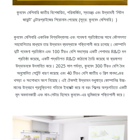
কুনফেং মেশিনারি জাতীয় বিশেষায়িত, পরিমার্জিত, স্বতন্ত্র এবং উদ্ভাবনী 'লিটল
জায়ান্ট' এন্টারপ্রাইজের শিরোনাম পেয়েছে (সূত্র: কুনফেং মেশিনারি）)
কুনফেং মেশিনারি একাধিক বিশ্ববিদ্যালয় এবং গবেষণা প্রতিষ্ঠানের সাথে কৌশলগত
সহযোগিতার মাধ্যমে তার উদ্ভাবন ব্যবস্থাকে শক্তিশালী করে চলেছে। কোম্পানি
দুটি গবেষণা প্রতিষ্ঠান এবং 100 টিরও বেশি সদস্যের একটি পেশাদার R&D দল
প্রতিষ্ঠা করেছে, একটি পদ্ধতিগত R&D কাঠামো তৈরি করেছে যা ক্রমাগত
উদ্ভাবনকে উৎসাহিত করে। 2025 সাল পর্যন্ত, কুনফেং 300 টিরও বেশি বৈধ
অনুমোদিত পেটেন্ট ধারণ করেছে এবং 40 টিরও বেশি জাতীয় ও শিল্প মানদণ্ডের
খসড়া ও সংশোধনে অংশ নিয়েছে। এই টেকসই উদ্ভাবন শুধুমাত্র কোম্পানির উচ্চ-
মানের উন্নয়নে প্রযুক্তিগত গতিকে ইনজেক্ট করে না বরং শিল্পের অগ্রগতিতে একটি
মূল অবদানকারী এবং মান-সেটার হিসেবে কুনফেং-এর ভূমিকাকে শক্তিশালী করে।