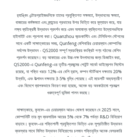
র‌্যাঙ্কিং এন্টারপ্রাইজগুলিকে তাদের প্রযুক্তিগত সক্ষমতা, উদ্ভাবনের ক্ষমতা,
বাজারের কর্মক্ষমতা এবং ব্র্যান্ডের প্রভাবের উপর ভিত্তি করে মূল্যায়ন করে, যার
লক্ষ্য ব্যতিক্রমী উদ্ভাবন প্রদর্শন করে এমন অসামান্য ব্যক্তিগত উদ্যোগগুলিকে
হাইলাইট এবং প্রশংসা করা। Quanzhou ব্রডকাস্টিং এবং টেলিভিশন স্টেশনের
সাথে একটি সাক্ষাত্কারের সময়, Qunfeng মেশিনারির চেয়ারম্যান কোম্পানির
সর্বশেষ উদ্ভাবন - QS2000 সম্পূর্ণ স্বয়ংক্রিয় কংক্রিট পণ্য গঠনের মেশিন
প্রদর্শন করেছেন। বড় আকারের এবং উচ্চ-দক্ষ উৎপাদনের জন্য ডিজাইন করা,
QS2000-এ Qunfeng-এর তৃতীয়-প্রজন্মের পেটেন্ট সার্ভো ভাইব্রেশন সিস্টেম
রয়েছে, যা শক্তি খরচে 12%-এর বেশি হ্রাস, কম্পন স্টার্টআপ দক্ষতায় 20%
উন্নতি, এবং উত্পাদন দক্ষতায় 3-5% বৃদ্ধি পেয়েছে। এই মডেলটি অভ্যন্তরীণ
এবং বিদেশে ব্যাপকভাবে বিতরণ করা হয়েছে, অনেক বড় অবকাঠামো প্রকল্পে
গুরুত্বপূর্ণ ভূমিকা পালন করছে।
সাক্ষাত্কারে, কুনফেং-এর চেয়ারম্যান আরও ঘোষণা করেছেন যে 2025 সালে,
কোম্পানিটি তার মূল ব্যবসায়িক আয়ের 5% থেকে 7% পর্যন্ত R&D বিনিয়োগ
বাড়াবে। কুনফেং-এর শক্তিশালী প্রযুক্তিগত ভিত্তি এবং সুপ্রতিষ্ঠিত উদ্ভাবন
ব্যবস্থার সাথে মিলিত উদ্ভাবন বিনিয়োগের চলমান শক্তিবৃদ্ধি অনেক বেসরকারি