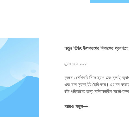
2026-07-22
কুনফেং মেশিনারি স্টিল স্ল্যাগ এবং ফ্লাই অ্যা
এবং ঢাল-সুরক্ষা ইট তৈরি করে। এর নন-ফায়ার
ছাঁচ পরিবর্তনের জন্য মালিকানাধীন সার্ভো-কম
সরঞ্জামগুলি নতুন প্রাচীর উপাদান প্রস্তুতক
পুনর্ব্যবহার করতে সক্ষম করে।
আরও পড়ুন