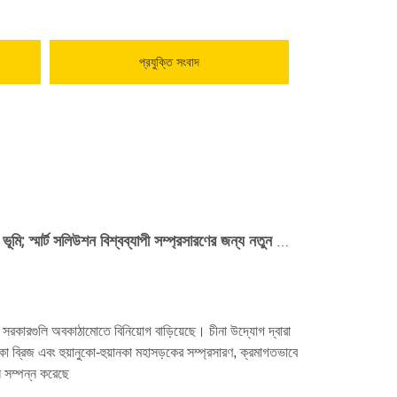
প্রযুক্তি সংবাদ
দক্ষিণ আমেরিকায় কুনফেং উৎপাদন লাইন ভূমি; স্মার্ট সলিউশন বিশ্বব্যাপী সম্প্রসারণের জন্য নতুন বেঞ্চমার্ক সেট করে
ে সরকারগুলি অবকাঠামোতে বিনিয়োগ বাড়িয়েছে। চীনা উদ্যোগ দ্বারা
কা ব্রিজ এবং হুয়ানুকো-হুয়ানকা মহাসড়কের সম্প্রসারণ, ক্রমাগতভাবে
 সম্পন্ন করেছে