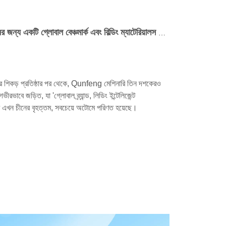
কুনফেং মেশিনারি: চীনে বুদ্ধিমান উৎপাদনের জন্য একটি গ্লোবাল বেঞ্চমার্ক এবং বিল্ডিং ম্যাটেরিয়ালস মেশিনারি শিল্পে একটি নেতা
ড় প্রতিষ্ঠার পর থেকে, Qunfeng মেশিনারি তিন দশকেরও
গভীরভাবে জড়িত, যা 'গ্লোবাল ব্র্যান্ড, লিডিং ইন্টেলিজেন্ট
এটি এখন চীনের বৃহত্তম, সবচেয়ে অটোমে পরিণত হয়েছে।