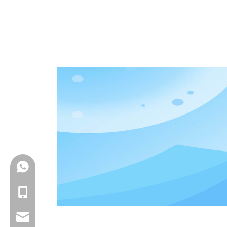
+86-18150503129
+86-18150503129
group@qunfeng.com