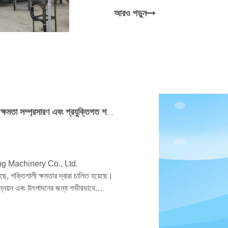
আরও পড়ুন
ব্লক-মেকিং মেশিনারি ইন্ডাস্ট্রির অন্তর্দৃষ্টি: কুনফেং মেশিনারির ক্ষমতা সম্প্রসারণ এবং প্রযুক্তিগত শক্তির উপর ভিত্তি করে শিল্প নেতাদের প্রতিযোগিতামূলক সুবিধাগুলি বিশ্লেষণ করা
Qunfeng Machinery Co., Ltd.
ছে, শক্তিশালী ক্ষমতার দ্বারা চালিত হয়েছে।
ন্নয়ন এবং উৎপাদনের জন্য গভীরভাবে