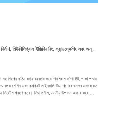
নতুন বিল্ডিং উপকরণের বিকাশের প্রবণতা: নির্মাণ, মিউনিসিপ্যাল ​​ইঞ্জিনিয়ারিং, ল্যান্ডস্কেপিং এবং অন্যান্য ক্ষেত্রের জন্য কুনফেং সম্পূর্ণ স্বয়ংক্রিয় ব্লক উত্পাদন লাইন
শ সহ শিল্পের কঠিন বর্জ্য ব্যবহার করে প্রিমিয়াম ফাঁপা ইট, পাকা পাথর
ড ব্লক মেশিন এবং কংক্রিট লাইনগুলি উচ্চ পণ্যের ঘনত্ব এবং দ্রুত
্পন সিস্টেম গ্রহণ করে। স্থিতিশীল, নমনীয় উত্পাদন অফার করে,
ারকদের আউটপুট বাড়াতে, দক্ষতা উন্নত করতে এবং টেকসই বর্জ্য