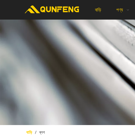
বাড়ি
পণ্য
বাড়ি
/
ব্লগ