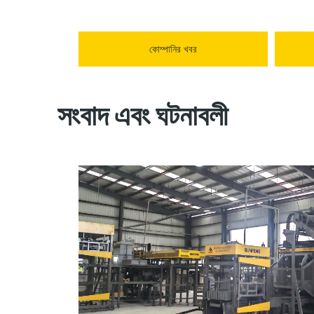
কোম্পানির খবর
সংবাদ এবং ঘটনাবলী