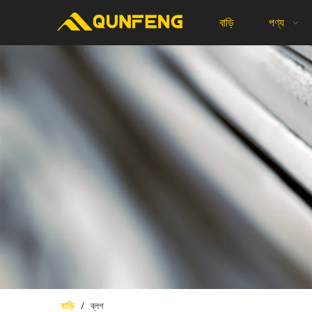
বাড়ি
পণ্য
বাড়ি
/
ব্লগ