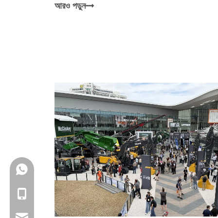
আরও পড়ুন
+86-18150503129
+86-18150503129
group@qunfeng.com