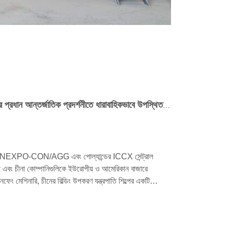
কুনফেং মেশিনারি ইউরোপ এবং আমেরিকার প্রধান আন্তর্জাতিক প্রদর্শনীতে ধারাবাহিকভাবে উপস্থিত হয়েছে এবং একটি বহুমাত্রিক কৌশলের মাধ্যমে এর বৈশ্বিক বাজার প্রসারিত করছে।
সে CONEXPO-CON/AGG এবং পোল্যান্ডের ICCX সেন্ট্রাল
রেছে এবং চীনা কোম্পানিগুলিকে ইউরোপীয় ও আমেরিকান বাজারে
কুনফেং মেশিনারি, চীনের বিল্ডিং উপকরণ যন্ত্রপাতি শিল্পের একটি