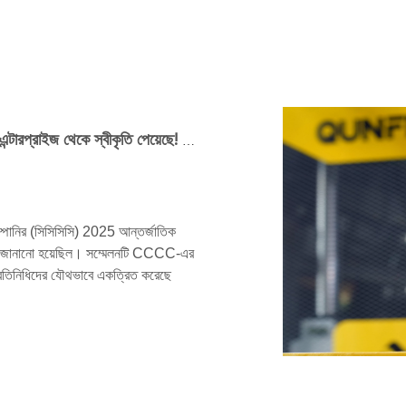
কুনফেং মেশিনারি আবারও একটি কেন্দ্রীয় রাষ্ট্রীয় মালিকানাধীন এন্টারপ্রাইজ থেকে স্বীকৃতি পেয়েছে! এটিকে CCCC দ্বারা টানা তৃতীয় বছরের জন্য '2025 ক্লাস এ সরবরাহকারী' হিসাবে রেট করা হয়েছে
ম্পানির (সিসিসিসি) 2025 আন্তর্জাতিক
্রণ জানানো হয়েছিল। সম্মেলনটি CCCC-এর
 প্রতিনিধিদের যৌথভাবে একত্রিত করেছে