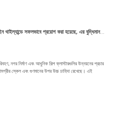
কুনফেং মেশিনারির স্বয়ংক্রিয় উত্পাদন লাইন থাইল্যান্ডে সফলভাবে প্রয়োগ করা হয়েছে, এর বুদ্ধিমান উত্পাদন সমাধান এবং স্থানীয় প্রযুক্তির মাধ্যমে বিদেশী বাজারে জনপ্রিয়তা অর্জন করেছে
িবহণ, নগর নির্মাণ এবং আধুনিক শিল্প ক্লাস্টারগুলির উন্নয়নের প্রচার
ামগ্রীর স্কেল এবং গুণমানের উপর উচ্চ চাহিদা রেখেছে। এই