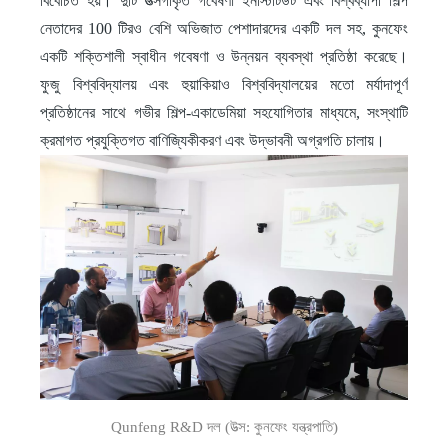
বিবেচিত হয়। দুটি উত্সর্গীকৃত গবেষণা ইনস্টিটিউট এবং বিশ্বব্যাপী শিল্প
নেতাদের 100 টিরও বেশি অভিজাত পেশাদারদের একটি দল সহ, কুনফেং
একটি শক্তিশালী স্বাধীন গবেষণা ও উন্নয়ন ব্যবস্থা প্রতিষ্ঠা করেছে।
ফুজু বিশ্ববিদ্যালয় এবং হুয়াকিয়াও বিশ্ববিদ্যালয়ের মতো মর্যাদাপূর্ণ
প্রতিষ্ঠানের সাথে গভীর শিল্প-একাডেমিয়া সহযোগিতার মাধ্যমে, সংস্থাটি
ক্রমাগত প্রযুক্তিগত বাণিজ্যিকীকরণ এবং উদ্ভাবনী অগ্রগতি চালায়।
Qunfeng R&D দল (উত্স: কুনফেং যন্ত্রপাতি)