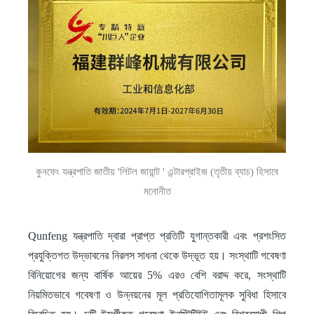
কুনফেং যন্ত্রপাতি জাতীয় 'লিটল জায়ান্ট ' এন্টারপ্রাইজ (তৃতীয় ব্যাচ) হিসাবে
মনোনীত
Qunfeng যন্ত্রপাতি দ্বারা প্রাপ্ত প্রতিটি যুগান্তকারী এবং প্রশংসিত
প্রযুক্তিগত উদ্ভাবনের নিরলস সাধনা থেকে উদ্ভূত হয়। সংস্থাটি গবেষণা
বিনিয়োগের জন্য বার্ষিক আয়ের 5% এরও বেশি বরাদ্দ করে, সংস্থাটি
নিয়মিতভাবে গবেষণা ও উন্নয়নের মূল প্রতিযোগিতামূলক সুবিধা হিসাবে