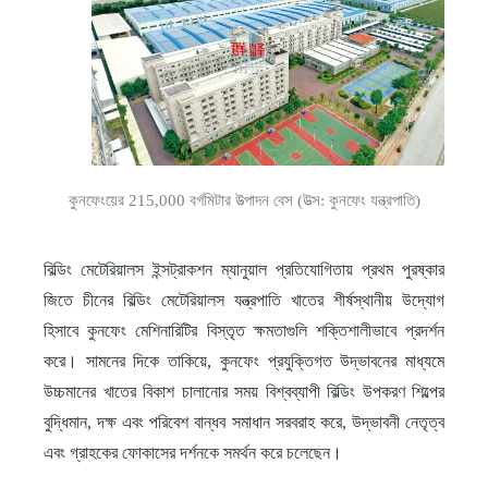
কুনফেংয়ের 215,000 বর্গমিটার উত্পাদন বেস (উত্স: কুনফেং যন্ত্রপাতি)
বিল্ডিং মেটেরিয়ালস ইন্সট্রাকশন ম্যানুয়াল প্রতিযোগিতায় প্রথম পুরষ্কার
জিতে চীনের বিল্ডিং মেটেরিয়ালস যন্ত্রপাতি খাতের শীর্ষস্থানীয় উদ্যোগ
হিসাবে কুনফেং মেশিনারিটির বিস্তৃত ক্ষমতাগুলি শক্তিশালীভাবে প্রদর্শন
করে। সামনের দিকে তাকিয়ে, কুনফেং প্রযুক্তিগত উদ্ভাবনের মাধ্যমে
উচ্চমানের খাতের বিকাশ চালানোর সময় বিশ্বব্যাপী বিল্ডিং উপকরণ শিল্পের
বুদ্ধিমান, দক্ষ এবং পরিবেশ বান্ধব সমাধান সরবরাহ করে, উদ্ভাবনী নেতৃত্ব
এবং গ্রাহকের ফোকাসের দর্শনকে সমর্থন করে চলেছেন।