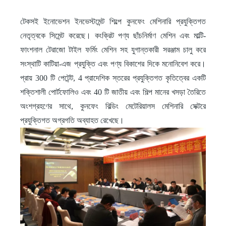
টেকসই ইনোভেশন ইনভেস্টমেন্ট শিল্পে কুনফেং মেশিনারি প্রযুক্তিগত
নেতৃত্বকে সিমেন্ট করেছে। কংক্রিট পণ্য ছাঁচনির্মাণ মেশিন এবং মাল্টি-
ফাংশনাল টেরাজো টাইল ফর্মিং মেশিন সহ যুগান্তকারী সরঞ্জাম চালু করে
সংস্থাটি কাটিয়া-এজ প্রযুক্তি এবং পণ্য বিকাশের দিকে মনোনিবেশ করে।
প্রায় 300 টি পেটেন্ট, 4 প্রাদেশিক স্তরের প্রযুক্তিগত কৃতিত্বের একটি
শক্তিশালী পোর্টফোলিও এবং 40 টি জাতীয় এবং শিল্প মানের খসড়া তৈরিতে
অংশগ্রহণের সাথে, কুনফেং বিল্ডিং মেটেরিয়ালস মেশিনারি সেক্টরে
প্রযুক্তিগত অগ্রগতি অব্যাহত রেখেছে।