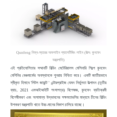
Qunfeng নিম্ন-স্তরের অফলাইন প্যালেটিজিং লাইন (উত্স: কুনফেং
যন্ত্রপাতি)
এই প্রতিযোগিতার সম্মানটি বিল্ডিং মেটেরিয়ালস মেশিনারি শিল্পে কুনফেং
মেশিনির বেঞ্চমার্কের অবস্থানকে পুনরায় নিশ্চিত করে। একটি জাতীয়ভাবে
স্বীকৃত হিসাবে 'লিটল জায়ান্ট ' এন্টারপ্রাইজ যেমন নির্ভুলতা উত্পাদন (তৃতীয়
ব্যাচ, 2021 এমআইআইটি শংসাপত্র) বিশেষজ্ঞ, কুনফেং ব্যতিক্রমী
বিশেষীকরণ এবং অসামান্য উদ্ভাবনের সক্ষমতাগুলির মাধ্যমে চীনের বিল্ডিং
উপকরণ যন্ত্রপাতি খাতে উচ্চ-মানের বিকাশ চালিয়ে যাচ্ছে।