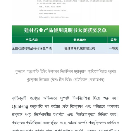
কুনফেং যন্ত্রপাতি বিল্ডিং উপকরণ নির্দেশিকা ম্যানুয়াল প্রতিযোগিতায় প্রথম
পুরস্কার জিতেছে (উত্স: চীন বিল্ডিং মেটেরিয়াল ফেডারেশন)
ব্যতিক্রমী পণ্যের অভিজ্ঞতা সুস্পষ্ট দিকনির্দেশনা দিয়ে শুরু হয়।
Qunfeng যন্ত্রপাতি দল কঠোর ডেটা বিশ্লেষণ এবং গভীরতর গবেষণার
মাধ্যমে পণ্য নির্দেশাবলীর যথার্থতা এবং নির্ভরযোগ্যতা নিশ্চিত করে।
গ্রাহকের প্রতিক্রিয়া অন্তর্ভুক্ত করে, আমরা অস্পষ্ট প্রযুক্তিগত জার্গনকে
অ্যাক্সেসযোগ্য ভাষার সাথে প্রতিস্থাপন করেছি, সমস্ত ব্যাকগ্রাউন্ডের