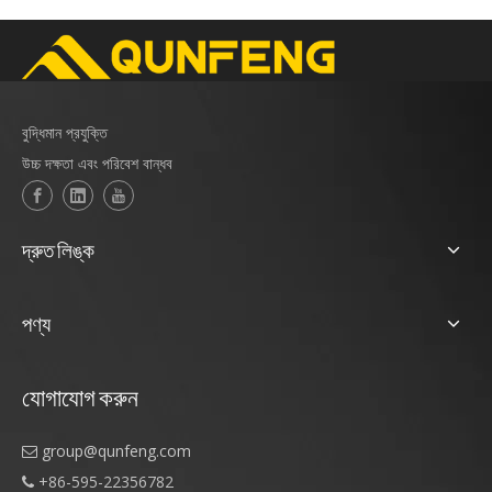
বুদ্ধিমান প্রযুক্তি
উচ্চ দক্ষতা এবং পরিবেশ বান্ধব
দ্রুত লিঙ্ক
পণ্য
যোগাযোগ করুন
group@qunfeng.com

+86-595-22356782
