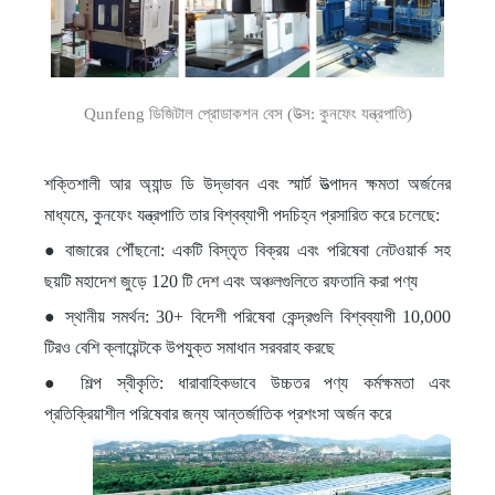
Qunfeng ডিজিটাল প্রোডাকশন বেস (উত্স: কুনফেং যন্ত্রপাতি)
শক্তিশালী আর অ্যান্ড ডি উদ্ভাবন এবং স্মার্ট উত্পাদন ক্ষমতা অর্জনের
মাধ্যমে, কুনফেং যন্ত্রপাতি তার বিশ্বব্যাপী পদচিহ্ন প্রসারিত করে চলেছে:
● বাজারের পৌঁছনো: একটি বিস্তৃত বিক্রয় এবং পরিষেবা নেটওয়ার্ক সহ
ছয়টি মহাদেশ জুড়ে 120 টি দেশ এবং অঞ্চলগুলিতে রফতানি করা পণ্য
● স্থানীয় সমর্থন: 30+ বিদেশী পরিষেবা কেন্দ্রগুলি বিশ্বব্যাপী 10,000
টিরও বেশি ক্লায়েন্টকে উপযুক্ত সমাধান সরবরাহ করছে
● শিল্প স্বীকৃতি: ধারাবাহিকভাবে উচ্চতর পণ্য কর্মক্ষমতা এবং
প্রতিক্রিয়াশীল পরিষেবার জন্য আন্তর্জাতিক প্রশংসা অর্জন করে