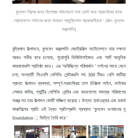
কুনফেং শিল্পের জন্য বিশেষজ্ঞ পর্যালোচনা সভা হোস্ট করে 'স্বয়ংক্রিয় ব্লক
প্রোডাকশন লাইনের জন্য সাধারণ প্রযুক্তিগত প্রয়োজনীয়তা ' (উত্স: কুনফেং
যন্ত্রপাতি)
বুদ্ধিমান উত্পাদনে, কুনফেং যন্ত্রপাতি মেচাট্রনিক্স অটোমেশনে তার দক্ষতা
আরও গভীর করে চলেছে, পুরোপুরি ডিজিটালাইজড এবং স্মার্ট আধুনিক
কারখানাগুলি প্রতিষ্ঠা করে। এর 'অবিচ্ছিন্ন পরিমার্জন ' দর্শনের সাথে মেনে
চলা, সংস্থাটি সিএনসি মেশিনিং সেন্টারগুলি সহ 300 টিরও বেশি কাটিয়া
প্রান্ত উত্পাদন ব্যবস্থা, সম্পূর্ণ-স্বয়ংক্রিয় তাপ চিকিত্সা লাইন, ফাইবার
লেজার কাটার, গ্যান্ট্রি মেশিনিং সেন্টার এবং বহনযোগ্য সমন্বয় পরিমাপের
অস্ত্র সহ তার উত্পাদন বেসটি সজ্জিত করেছে। উন্নত হার্ডওয়্যার এবং যথার্থ
কারুশিল্পের প্রতি এই দ্বৈত প্রতিশ্রুতি প্রখ্যাত 'কুনফেং গুণমানের দৃ
foundation ় ভিত্তি তৈরি করে '