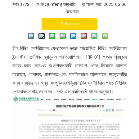
দর্শন:
3778
লেখক:Qunfeng যন্ত্রপাতি প্রকাশের সময়: 2025-06-06
উত্স:
সাইট
জিজ্ঞাসা করা
চীন বিল্ডিং মেটেরিয়ালস ফেডারেশন দ্বারা আয়োজিত বিল্ডিং মেটেরিয়ালস
ইন্ডাস্ট্রি নির্দেশিকা ম্যানুয়াল প্রতিযোগিতায়, {[টি 0]} প্রথম পুরষ্কার
জয়ের জন্য অসংখ্য অংশগ্রহণকারী উদ্যোগ থেকে নিজেকে আলাদা
করেছেন, পেশাদার, মানসম্মত এবং নান্দনিকভাবে আনন্দদায়ক ম্যানুয়ালটির
জন্য ধন্যবাদ এর জন্য 'সম্পূর্ণ-স্বয়ংক্রিয় বিল্ডিং ম্যাটারিয়াল প্যালেটাইজিং
প্রোডাকশন লাইনের জন্য। দর্শন এবং ব্যতিক্রমী মানের অনুসরণ।