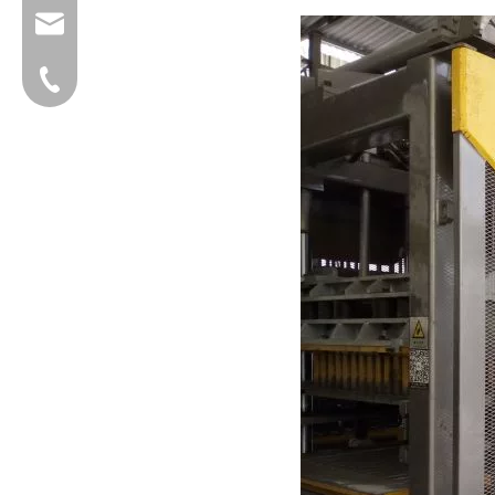
group@qunfeng.com
+86-595 22356782