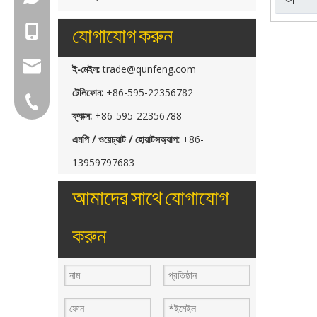
যোগাযোগ করুন
+86-18150503129
group@qunfeng.com
ই-মেইল:
trade@qunfeng.com
টেলিফোন:
+86-595-22356782
+86-595 22356782
ফ্যাক্স:
+86-595-22356788
এমপি / ওয়েচ্যাট / হোয়াটসঅ্যাপ:
+86-
13959797683
আমাদের সাথে যোগাযোগ
করুন