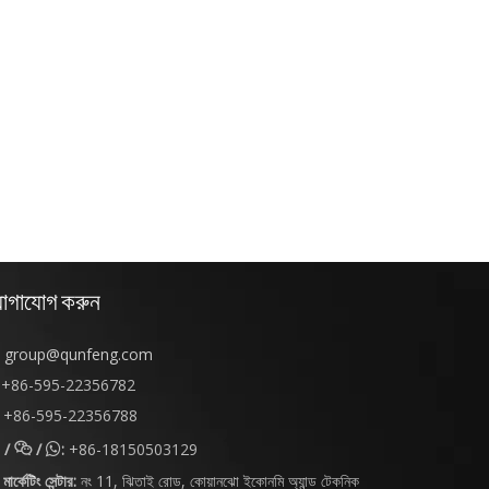
োগাযোগ করুন
group@qunfeng.com
+86-595-22356782
+86-595-22356788
/
/
:
+86-18150503129


মার্কেটিং সেন্টার:
নং 11, ঝিতাই রোড, কোয়ানঝো ইকোনমি অ্যান্ড টেকনিক