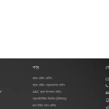
য
পণ্য
ব্লক মেকিং মেশিন

ব্লক মেকিং প্রোডাকশন লাইন

কে
AAC ব্লক উৎপাদন লাইন

প্যালেটাইজিং সিস্টেম (কিউবার)

ছাদ টাইল গঠন মেশিন
