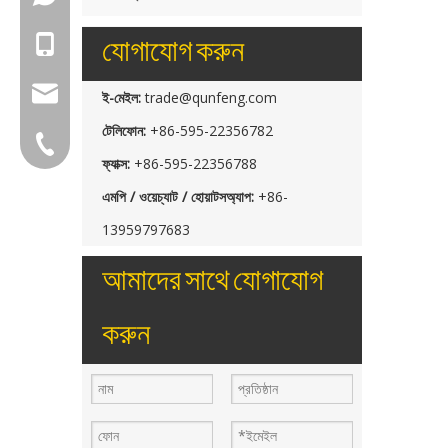
যোগাযোগ করুন
+86-18150503129
group@qunfeng.com
ই-মেইল:
trade@qunfeng.com
টেলিফোন:
+86-595-22356782
+86-595 22356782
ফ্যাক্স:
+86-595-22356788
এমপি / ওয়েচ্যাট / হোয়াটসঅ্যাপ:
+86-
13959797683
আমাদের সাথে যোগাযোগ
করুন