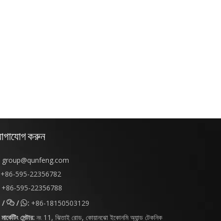
োগাযোগ করুন
group@qunfeng.com
+86-595-22356782
+86-595-22356788
/
/
:
+86-18150503129


মার্কেটিং সেন্টার:
নং 11, ঝিতাই রোড, কোয়ানঝো ইকোনমি অ্যান্ড টেকনিক