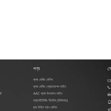
য
পণ্য
ব্লক মেকিং মেশিন

ব্লক মেকিং প্রোডাকশন লাইন

কে
AAC ব্লক উৎপাদন লাইন

প্যালেটাইজিং সিস্টেম (কিউবার)

ছাদ টাইল গঠন মেশিন
