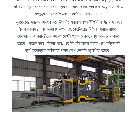
বালিটিকে প্রধান কাঁচামাল হিসাবে ব্যবহার করতে সক্ষম, শক্তি দক্ষতা, পরিবেশগত
বন্ধুত্ব এবং অর্থনৈতিক কার্যকারিতা নিশ্চিত করে।
কুনফেংয়ের সরঞ্জাম ব্যবহার করে উত্পাদিত প্রবেশযোগ্য ইটগুলি পাখির বাসা, জল
কিউব স্কোয়ার এবং অন্যান্য অঞ্চল সহ বেইজিংয়ের বিভিন্ন স্থানে রাস্তা,
স্কোয়ার এবং পথচারীদের ওয়াকওয়েগুলি প্রশস্ত করতে ব্যাপকভাবে ব্যবহৃত
হয়েছে। কয়েক বছর পরীক্ষার পরে, এই ইটগুলি তাদের সততা এবং শক্তিশালী
ব্যাপ্তিযোগ্যতা কর্মক্ষমতা বজায় রেখে টেকসই প্রমাণিত হয়েছে।