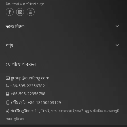
উচ্চ দক্ষতা এবং পরিবেশ বান্ধব
দ্রুত লিঙ্ক
পণ্য
যোগাযোগ করুন
group@qunfeng.com

+86-595-22356782

+86-595-22356788

/
/
:
+86-18150503129



মার্কেটিং সেন্টার:
নং 11, ঝিতাই রোড, কোয়ানঝো ইকোনমি অ্যান্ড টেকনিক ডেভেলপমেন্ট

জোন, ফুজিয়ান