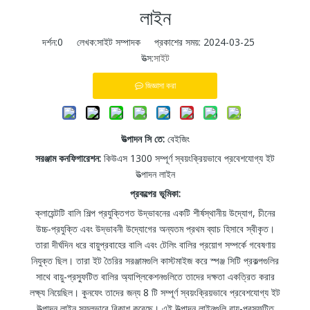
লাইন
দর্শন:
0
লেখক:সাইট সম্পাদক প্রকাশের সময়: 2024-03-25
উত্স:
সাইট
জিজ্ঞাসা করা
উত্পাদন সি
তে:
বেইজিং
সরঞ্জাম কনফিগারেশন:
কিউএস 1300 সম্পূর্ণ স্বয়ংক্রিয়ভাবে প্রবেশযোগ্য ইট
উত্পাদন লাইন
প্রকল্পের ভূমিকা:
ক্লায়েন্টটি বালি শিল্প প্রযুক্তিগত উদ্ভাবনের একটি শীর্ষস্থানীয় উদ্যোগ, চীনের
উচ্চ-প্রযুক্তি এবং উদ্ভাবনী উদ্যোগের অন্যতম প্রথম ব্যাচ হিসাবে স্বীকৃত।
তারা দীর্ঘদিন ধরে বায়ুপ্রবাহের বালি এবং টেলিং বালির প্রয়োগ সম্পর্কে গবেষণায়
নিযুক্ত ছিল। তারা ইট তৈরির সরঞ্জামগুলি কাস্টমাইজ করে স্পঞ্জ সিটি প্রকল্পগুলির
সাথে বায়ু-প্রস্ফুটিত বালির অ্যাপ্লিকেশনগুলিতে তাদের দক্ষতা একত্রিত করার
লক্ষ্য নিয়েছিল। কুনফেং তাদের জন্য 8 টি সম্পূর্ণ স্বয়ংক্রিয়ভাবে প্রবেশযোগ্য ইট
উত্পাদন লাইন সফলভাবে বিকাশ করেছে। এই উত্পাদন লাইনগুলি বায়ু-প্রস্ফুটিত