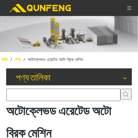
বাড়ি
/
পণ্য
/
অটোক্লেভড এরেটেড অটো ব্রিক মেশিন
পণ্য তালিকা
অটোক্লেভড এরেটেড অটো
ব্রিক মেশিন