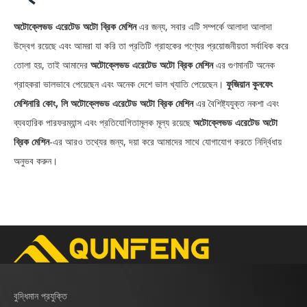
অটোক্লেভড এরেটেড অটো ব্রিক মেশিন
এর জন্য, সবার এটি সম্পর্কে আলাদা আলাদা
উদ্বেগ রয়েছে এবং আমরা যা করি তা প্রতিটি গ্রাহকের পণ্যের প্রয়োজনীয়তা সর্বাধিক করে
তোলা হয়, তাই আমাদের
অটোক্লেভড এরেটেড অটো ব্রিক মেশিন
এর গুণমানটি অনেক
গ্রাহকরা ভালভাবে পেয়েছেন এবং অনেক দেশে ভাল খ্যাতি পেয়েছেন।
ফুজিয়ান কুনফেং
মেশিনারি কোং, লি
অটোক্লেভড এরেটেড অটো ব্রিক মেশিন
এর বৈশিষ্ট্যযুক্ত নকশা এবং
ব্যবহারিক পারফরম্যান্স এবং প্রতিযোগিতামূলক মূল্য রয়েছে
অটোক্লেভড এরেটেড অটো
ব্রিক মেশিন
-এর আরও তথ্যের জন্য, দয়া করে আমাদের সাথে যোগাযোগ করতে নির্দ্বিধায়
অনুভব করুন।
বুদ্ধিমান প্রযুক্তি