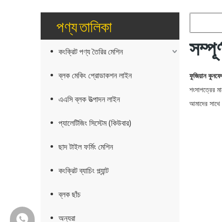
পণ্য তালিকা
সম্পূ
কংক্রিট পণ্য তৈরির মেশিন
ব্লক মেকিং প্রোডাকশন লাইন
ফুজিয়ান কুনফ
শংসাপত্রের মা
এএসি ব্লক উত্পাদন লাইন
আমাদের সাথে 
প্যালেটিজিং সিস্টেম (কিউবার)
ছাদ টাইল ফর্মিং মেশিন
কংক্রিট ব্যাচিং প্ল্যান্ট
ব্লক ছাঁচ
অন্যরা
+86-18150503129