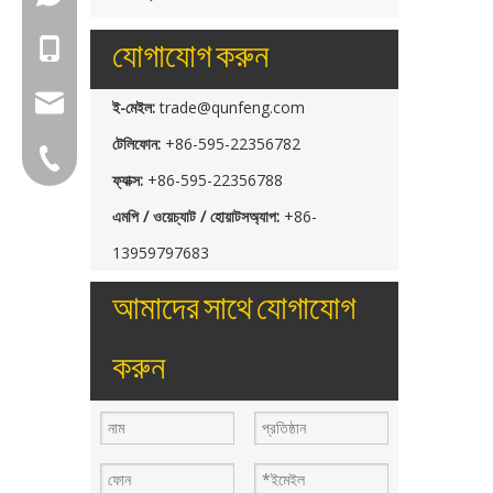
যোগাযোগ করুন
+86-18150503129
group@qunfeng.com
ই-মেইল:
trade@qunfeng.com
টেলিফোন:
+86-595-22356782
+86-595 22356782
ফ্যাক্স:
+86-595-22356788
এমপি / ওয়েচ্যাট / হোয়াটসঅ্যাপ:
+86-
13959797683
আমাদের সাথে যোগাযোগ
করুন