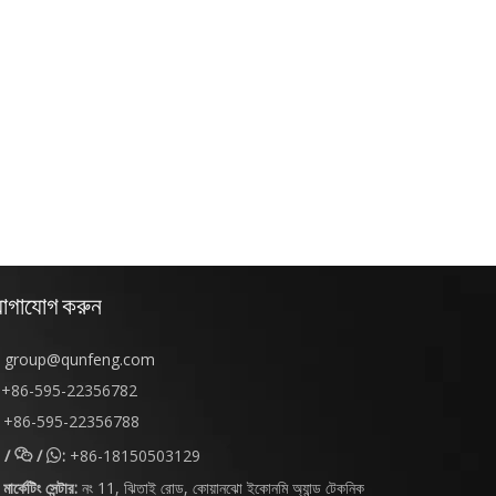
োগাযোগ করুন
group@qunfeng.com
+86-595-22356782
+86-595-22356788
/
/
:
+86-18150503129


মার্কেটিং সেন্টার:
নং 11, ঝিতাই রোড, কোয়ানঝো ইকোনমি অ্যান্ড টেকনিক