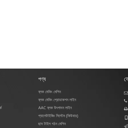
য
পণ্য
ব্লক মেকিং মেশিন

ব্লক মেকিং প্রোডাকশন লাইন

কে
AAC ব্লক উৎপাদন লাইন

প্যালেটাইজিং সিস্টেম (কিউবার)

ছাদ টাইল গঠন মেশিন
