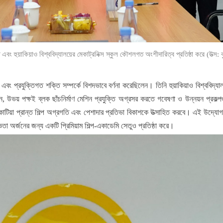
ি এবং হুয়াকিয়াও বিশ্ববিদ্যালয়ের মেকাট্রনিক্স স্কুল কৌশলগত অংশীদারিত্ব প্রতিষ্ঠা করে (উত্স: ক
সা এবং প্রযুক্তিগত শক্তি সম্পর্কে বিশদভাবে বর্ণনা করেছিলেন। তিনি হুয়াকিয়াও বিশ্ববিদ
, উভয় পক্ষই ব্লক ছাঁচনির্মাণ মেশিন প্রযুক্তি অগ্রসর করতে গবেষণা ও উন্নয়ন প্রক
রবে, কাটিয়া প্রান্ত শিল্প অগ্রগতি এবং পেশাদার প্রতিভা বিকাশকে উত্সাহিত করবে। এই উদ
জ্ঞতা অর্জনের জন্য একটি প্রিমিয়াম শিল্প-একাডেমি সেতুও প্রতিষ্ঠা করে।