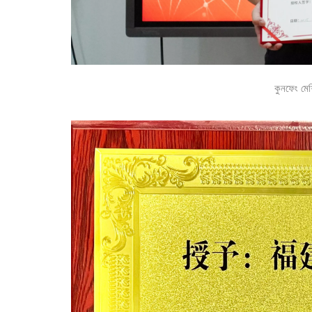
কুনফেং মেশি