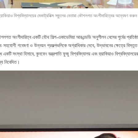
য়াকিয়াও বিশ্ববিদ্যালয়ের মেকাট্রনিক্স স্কুলের নেতারা কৌশলগত অংশীদারিত্বের অন্বেষণ করুন (উ
বে কৌশলগত অংশীদারিত্ব একটি যৌথ শিল্প-একাডেমিয়া আরএন্ডডি অনুশীলন বেসের পূর্বের প্রত
বং সহযোগী গবেষণা ও উন্নয়ন প্রকল্পগুলিকে অগ্রাধিকার দেবে, উদ্ভাবনের ক্ষেত্রে বিস্ত
ধ একটি সংস্থা হিসাবে, কুনফেং যন্ত্রপাতি ফুজু বিশ্ববিদ্যালয় এবং হুয়াকিয়াও বিশ্ববিদ্যালয়
ন্য নিবেদিত।