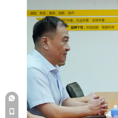
+86-18150503129
+86-18150503129