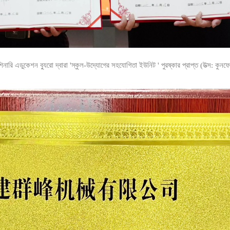
নারি এডুকেশন ব্যুরো দ্বারা 'স্কুল-উদ্যোগের সহযোগিতা ইউনিট ' পুরষ্কার প্রাপ্ত (উত্স: কুনফেং