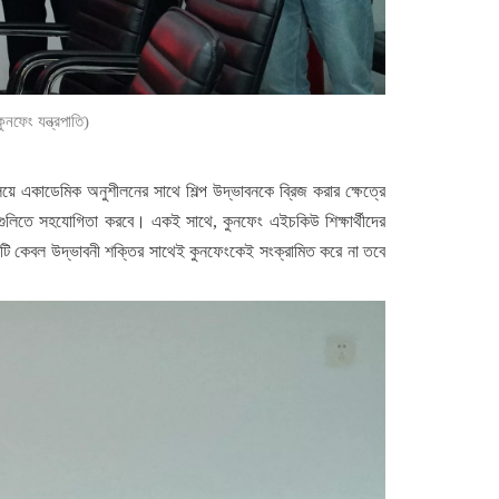
ুনফেং যন্ত্রপাতি)
্যালয়ে একাডেমিক অনুশীলনের সাথে শিল্প উদ্ভাবনকে ব্রিজ করার ক্ষেত্রে
ল্পগুলিতে সহযোগিতা করবে। একই সাথে, কুনফেং এইচকিউ শিক্ষার্থীদের
্যোগটি কেবল উদ্ভাবনী শক্তির সাথেই কুনফেংকেই সংক্রামিত করে না তবে