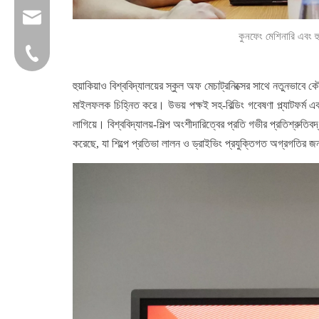
group@qunfeng.com
কুনফেং মেশিনারি এবং হু
+86-595 22356782
হুয়াকিয়াও বিশ্ববিদ্যালয়ের স্কুল অফ মেচাট্রনিক্সের সাথে নতুনভা
মাইলফলক চিহ্নিত করে। উভয় পক্ষই সহ-বিল্ডিং গবেষণা প্ল্যাটফর্ম এ
লাগিয়ে।
বিশ্ববিদ্যালয়-শিল্প অংশীদারিত্বের প্রতি গভীর প্রতিশ্রুতিবদ্
করেছে, যা শিল্পে প্রতিভা লালন ও ড্রাইভিং প্রযুক্তিগত অগ্রগতির জ