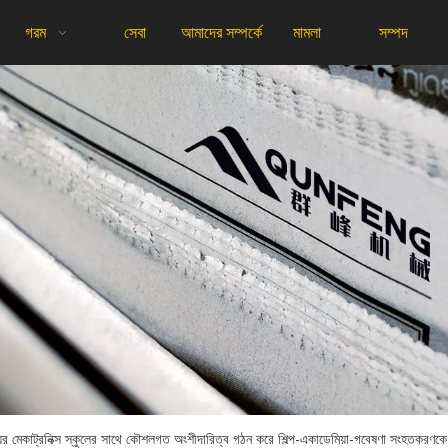
গরম
সেবা
আমাদের সম্পর্কে
মামলা
সম্পদ
দ্যালয়ের মেকাট্রনিক্স স্কুলের সাথে কৌশলগত অংশীদারিত্ব গঠন করে শিল্প-একাডেমিয়া-গবেষণা সংহতক