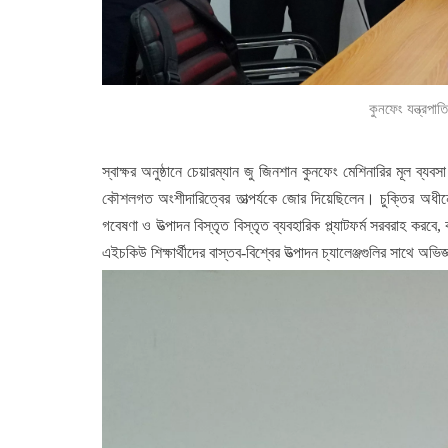
কুনফেং যন্ত্রপাত
স্বাক্ষর অনুষ্ঠানে চেয়ারম্যান জু জিনশান কুনফেং মেশিনারির মূল ব্যব
কৌশলগত অংশীদারিত্বের তাত্পর্যকে জোর দিয়েছিলেন। চুক্তির অধীনে
গবেষণা ও উত্পাদন বিস্তৃত বিস্তৃত ব্যবহারিক প্ল্যাটফর্ম সরবরাহ ক
এইচকিউ শিক্ষার্থীদের বাস্তব-বিশ্বের উত্পাদন চ্যালেঞ্জগুলির সাথে অভি