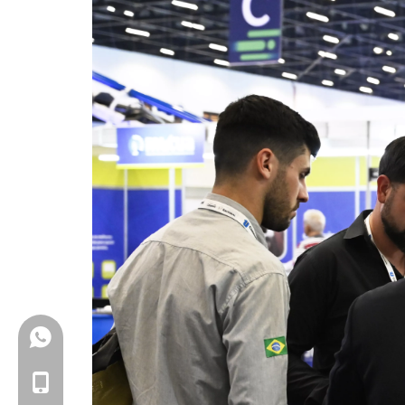
+86-18150503129
+86-18150503129