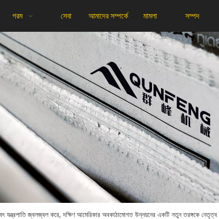
গরম
সেবা
আমাদের সম্পর্কে
মামলা
সম্পদ
নফেং যন্ত্রপাতি জ্বলজ্বল করে, দক্ষিণ আমেরিকার অবকাঠামোগত উন্নয়নের একটি নতুন তরঙ্গকে নেতৃত্ব 