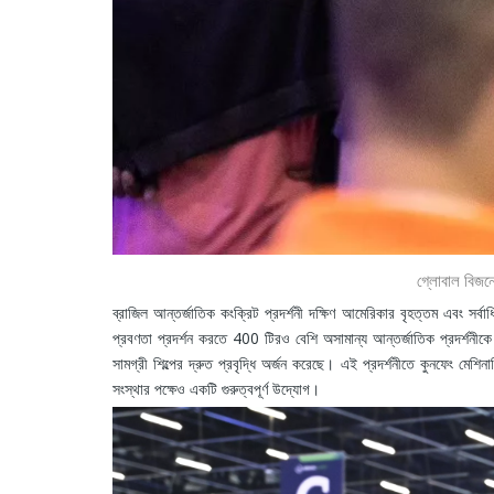
গ্লোবাল বিজনে
ব্রাজিল আন্তর্জাতিক কংক্রিট প্রদর্শনী দক্ষিণ আমেরিকার বৃহত্তম এবং সর্বাধি
প্রবণতা প্রদর্শন করতে 400 টিরও বেশি অসামান্য আন্তর্জাতিক প্রদর্শনীক
সামগ্রী শিল্পের দ্রুত প্রবৃদ্ধি অর্জন করেছে। এই প্রদর্শনীতে কুনফেং মেশি
সংস্থার পক্ষেও একটি গুরুত্বপূর্ণ উদ্যোগ।