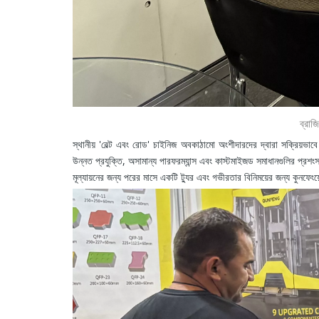
ব্রাজ
স্থানীয় 'বেল্ট এবং রোড' চাইনিজ অবকাঠামো অংশীদারদের দ্বারা সক্রিয়ভা
উন্নত প্রযুক্তি, অসামান্য পারফরম্যান্স এবং কাস্টমাইজড সমাধানগুলির প্রশং
মূল্যায়নের জন্য পরের মাসে একটি ট্যুর এবং গভীরতার বিনিময়ের জন্য কুনফেং