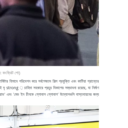
স: কংক্রিট শো)
রোমিটার হিসাবে পরিবেশন করে সর্বশেষতম শিল্প প্রযুক্তি এবং কাটিয়া প্রান্তের
দৃ strong ় চাহিদা সহকারে প্রচুর বিকাশের সম্ভাবনা রয়েছে, যা নির্মাণ
ন্ড রোড' এবং 'মেড ইন চীনকে গ্লোবাল গ্লোবাল' উদ্যোগগুলি বাস্তবায়নের জন্য