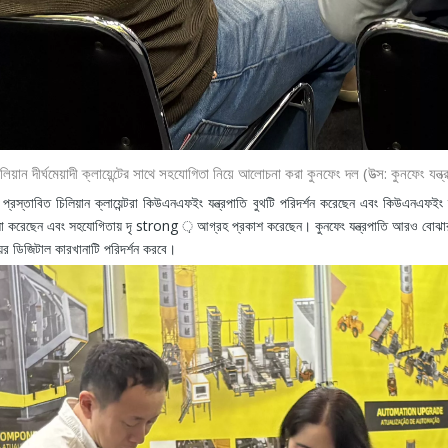
িলিয়ান দীর্ঘমেয়াদী ক্লায়েন্টের সাথে সহযোগিতা নিয়ে আলোচনা করা কুনফেং দল (উত্স: কুনফেং যন্ত্
বে প্রস্তাবিত চিলিয়ান ক্লায়েন্টরা কিউএনএফইং যন্ত্রপাতি বুথটি পরিদর্শন করেছেন এবং কিউএনএফ
সা করেছেন এবং সহযোগিতায় দৃ strong ় আগ্রহ প্রকাশ করেছেন। কুনফেং যন্ত্রপাতি আরও বোঝার জন্য, 
য়ের ডিজিটাল কারখানাটি পরিদর্শন করবে।