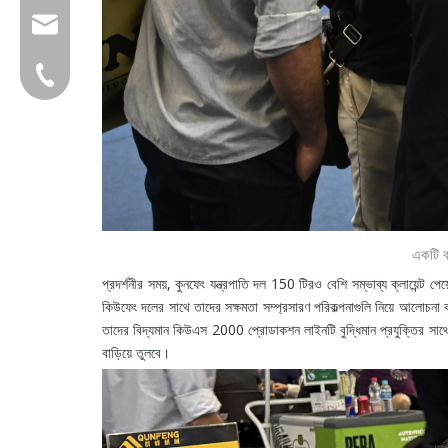
group@qunfeng.com
+86-595 22356782
একটি ব্
প্রদর্শনীর সময়, কুনফেং যন্ত্রপাতি দল 150 টিরও বেশি সম্ভাব্য ক্লায়েন্ট 
কিউফেং দলের সাথে তাদের সক্ষমতা সম্প্রসারণ পরিকল্পনাগুলি নিয়ে আলোচনা কর
তাদের বিদ্যমান কিউএস 2000 প্রোডাকশন লাইনটি বুদ্ধিমান প্রযুক্তির সাথে 
বাড়িয়ে তুলবে।